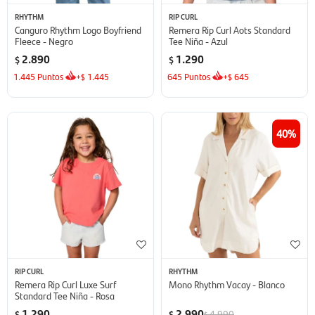
RHYTHM
RIP CURL
Canguro Rhythm Logo Boyfriend
Remera Rip Curl Aots Standard
Fleece - Negro
Tee Niña - Azul
2.890
1.290
$
$
1.445
Puntos
+
1.445
645
Puntos
+
645
$
$
40
RIP CURL
RHYTHM
Remera Rip Curl Luxe Surf
Mono Rhythm Vacay - Blanco
Standard Tee Niña - Rosa
1.290
2.990
4.990
$
$
$