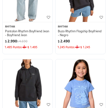
RHYTHM
RHYTHM
Pantalon Rhythm Boyfriend Jean
Buzo Rhythm Flagship Boyfriend
- Boyfriend Jean
- Negro
2.990
2.490
4.690
$
$
$
1.495
Puntos
+
1.495
1.245
Puntos
+
1.245
$
$