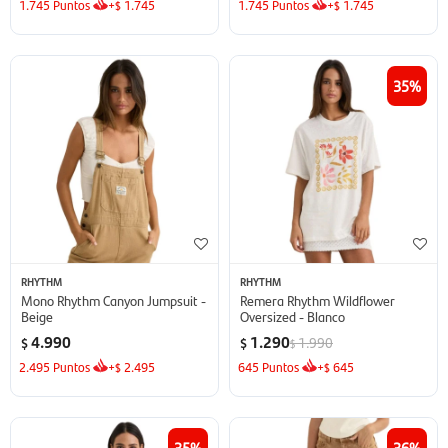
1.745
Puntos
+
1.745
1.745
Puntos
+
1.745
$
$
35
RHYTHM
RHYTHM
Mono Rhythm Canyon Jumpsuit -
Remera Rhythm Wildflower
Beige
Oversized - Blanco
4.990
1.290
1.990
$
$
$
2.495
Puntos
+
2.495
645
Puntos
+
645
$
$
35
36