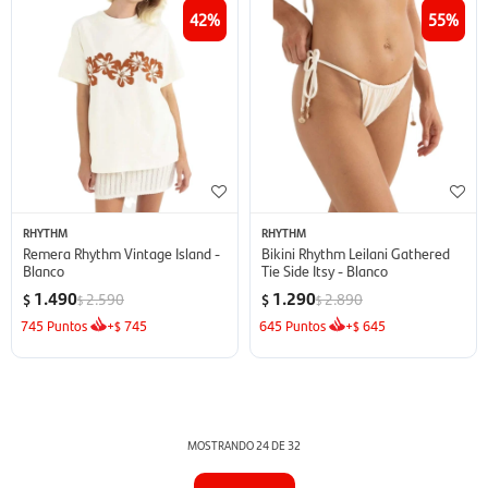
42
55
RHYTHM
RHYTHM
Remera Rhythm Vintage Island -
Bikini Rhythm Leilani Gathered
Blanco
Tie Side Itsy - Blanco
1.490
1.290
2.590
2.890
$
$
$
$
745
Puntos
+
745
645
Puntos
+
645
$
$
MOSTRANDO
24
DE
32