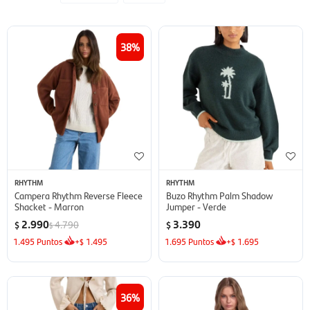
38
RHYTHM
RHYTHM
Campera Rhythm Reverse Fleece
Buzo Rhythm Palm Shadow
Shacket - Marron
Jumper - Verde
2.990
3.390
4.790
$
$
$
1.495
Puntos
+
1.495
1.695
Puntos
+
1.695
$
$
36