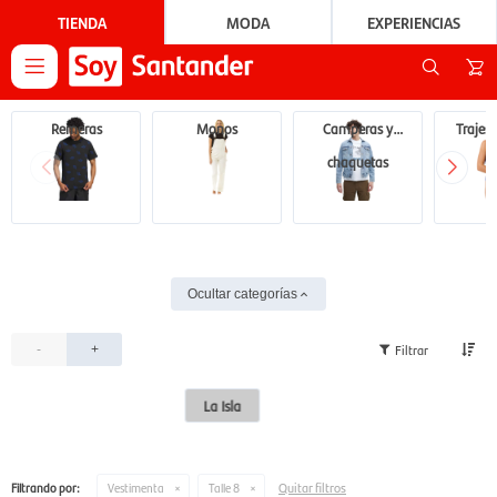
TIENDA
MODA
EXPERIENCIAS

Remeras
Monos
Camperas y
Trajes
chaquetas
Ocultar categorías
-
+
La Isla
Quitar filtros
Filtrando por:
Vestimenta
Talle 8