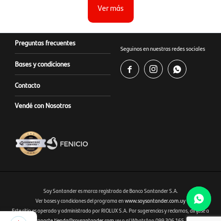
Ver más
Preguntas frecuentes
Seguinos en nuestras redes sociales
Bases y condiciones



Contacto
Vendé con Nosotros
Soy Santander es marca registrada de Banco Santander S.A.
Ver bases y condiciones del programa en
www.soysantander.com.uy
Este sitio es operado y administrado por RIOLUX S.A. Por sugerencias y reclamos, diríjase a
Fenicio eCommerce Uruguay
645
soporte.tienda@soysantander.com.uy
o al WhatsApp 099 306 165.