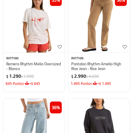
RHYTHM
RHYTHM
Remera Rhythm Melia Oversized
Pantalon Rhythm Amelia High
- Blanco
Rise Jean - Rise Jean
1.290
2.990
1.990
4.690
$
$
$
$
645
Puntos
+
645
1.495
Puntos
+
1.495
$
$
36