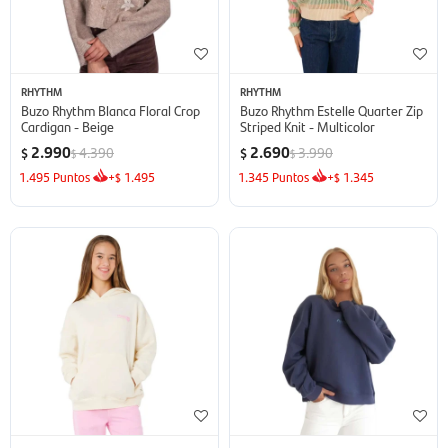
RHYTHM
RHYTHM
Buzo Rhythm Blanca Floral Crop
Buzo Rhythm Estelle Quarter Zip
Cardigan - Beige
Striped Knit - Multicolor
2.990
2.690
4.390
3.990
$
$
$
$
1.495
Puntos
+
1.495
1.345
Puntos
+
1.345
$
$