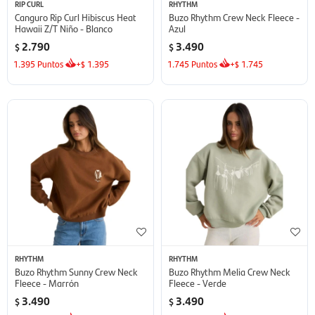
RIP CURL
RHYTHM
Canguro Rip Curl Hibiscus Heat
Buzo Rhythm Crew Neck Fleece -
Hawaii Z/T Niño - Blanco
Azul
2.790
3.490
$
$
1.395
Puntos
+
1.395
1.745
Puntos
+
1.745
$
$
RHYTHM
RHYTHM
Buzo Rhythm Sunny Crew Neck
Buzo Rhythm Melia Crew Neck
Fleece - Marrón
Fleece - Verde
3.490
3.490
$
$