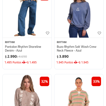
RHYTHM
RHYTHM
Pantalon Rhythm Shoreline
Buzo Rhythm Salt Wash Crew
Denim - Azul
Neck Fleece - Azul
2.990
3.890
4.690
$
$
$
1.495
Puntos
+
1.495
1.945
Puntos
+
1.945
$
$
32
33