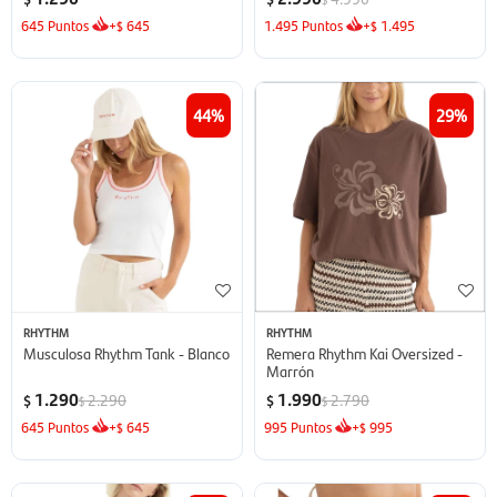
645
Puntos
+
645
1.495
Puntos
+
1.495
$
$
44
29
RHYTHM
RHYTHM
Musculosa Rhythm Tank - Blanco
Remera Rhythm Kai Oversized -
Marrón
1.290
1.990
2.290
2.790
$
$
$
$
645
Puntos
+
645
995
Puntos
+
995
$
$