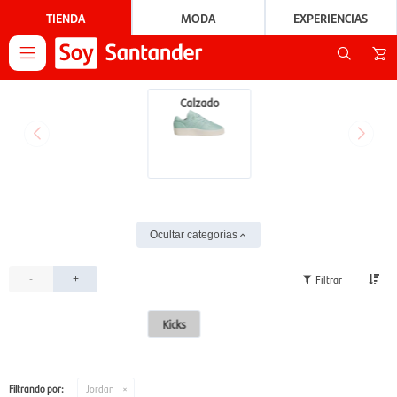
TIENDA
MODA
EXPERIENCIAS

Calzado
Ocultar categorías
-
+
Kicks
Filtrando por:
Jordan