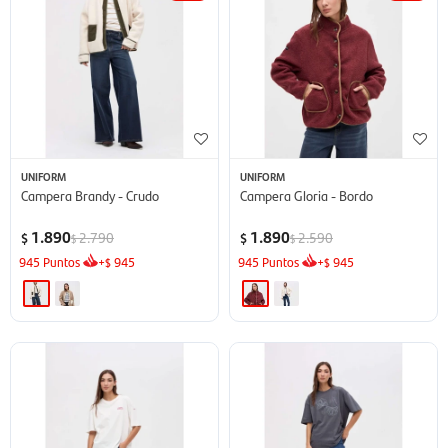
UNIFORM
UNIFORM
Campera Brandy - Crudo
Campera Gloria - Bordo
1.890
1.890
2.790
2.590
$
$
$
$
945
Puntos
+
945
945
Puntos
+
945
$
$