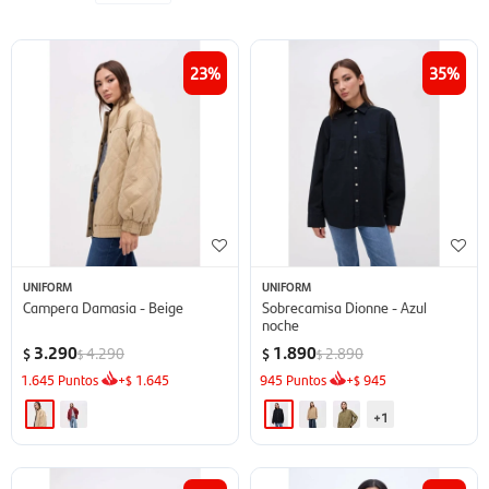
23
35
UNIFORM
UNIFORM
Campera Damasia - Beige
Sobrecamisa Dionne - Azul
noche
3.290
1.890
4.290
2.890
$
$
$
$
1.645
Puntos
+
1.645
945
Puntos
+
945
$
$
+1