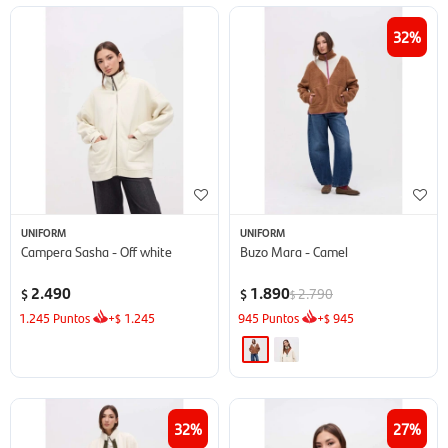
32
UNIFORM
UNIFORM
Campera Sasha - Off white
Buzo Mara - Camel
2.490
1.890
2.790
$
$
$
1.245
Puntos
+
1.245
945
Puntos
+
945
$
$
32
27