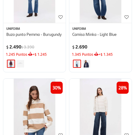
UNIFORM
UNIFORM
Buzo punto Pemma - Burugundy
Camisa Minka - Light Blue
2.490
2.690
3.390
$
$
$
1.245
Puntos
+
1.245
1.345
Puntos
+
1.345
$
$
30
28