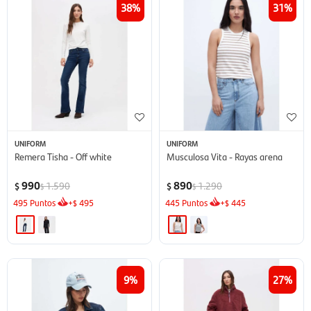
38
31
UNIFORM
UNIFORM
Remera Tisha - Off white
Musculosa Vita - Rayas arena
990
890
1.590
1.290
$
$
$
$
495
Puntos
+
495
445
Puntos
+
445
$
$
9
27