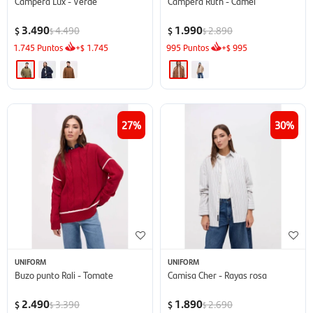
Campera Lux - Verde
Campera Ruth - Camel
3.490
1.990
4.490
2.890
$
$
$
$
1.745
Puntos
+
1.745
995
Puntos
+
995
$
$
27
30
UNIFORM
UNIFORM
Buzo punto Rali - Tomate
Camisa Cher - Rayas rosa
2.490
1.890
3.390
2.690
$
$
$
$