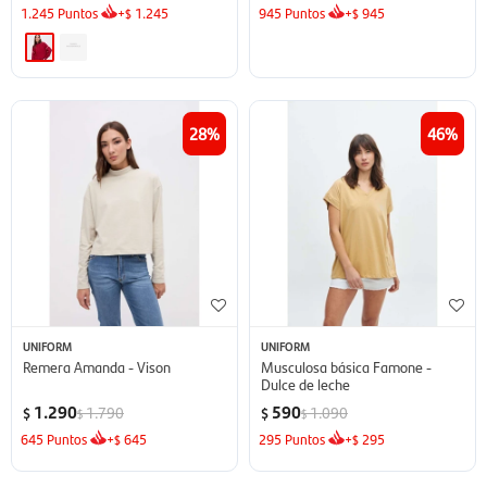
1.245
Puntos
+
1.245
945
Puntos
+
945
$
$
28
46
UNIFORM
UNIFORM
Remera Amanda - Vison
Musculosa básica Famone -
Dulce de leche
1.290
590
1.790
1.090
$
$
$
$
645
Puntos
+
645
295
Puntos
+
295
$
$