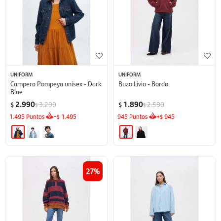
UNIFORM
UNIFORM
Campera Pompeya unisex - Dark
Buzo Livia - Bordo
Blue
2.990
1.890
3.290
2.590
$
$
$
$
1.495
Puntos
+
1.495
945
Puntos
+
945
$
$
27