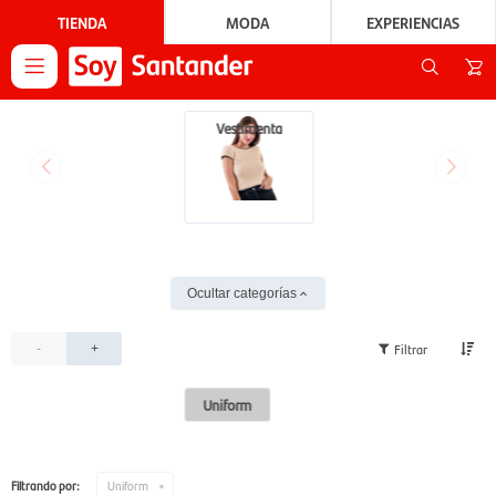
TIENDA
MODA
EXPERIENCIAS

Vestimenta
Ocultar categorías
-
+
Uniform
Filtrando por:
Uniform