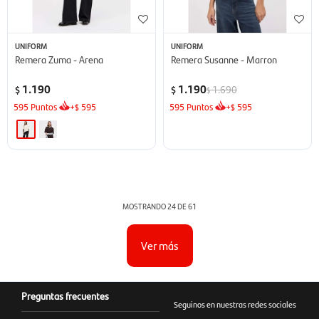
UNIFORM
UNIFORM
Remera Zuma - Arena
Remera Susanne - Marron
1.190
1.190
1.690
$
$
$
595
Puntos
+
595
595
Puntos
+
595
$
$
MOSTRANDO
24
DE
61
Ver más
Preguntas frecuentes
Seguinos en nuestras redes sociales