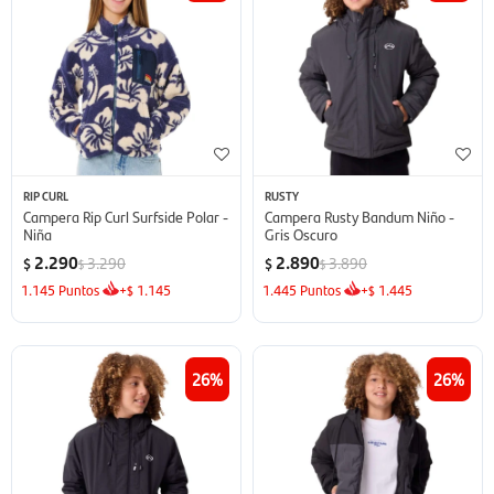
RIP CURL
RUSTY
Campera Rip Curl Surfside Polar -
Campera Rusty Bandum Niño -
Niña
Gris Oscuro
2.290
2.890
3.290
3.890
$
$
$
$
1.145
Puntos
+
1.145
1.445
Puntos
+
1.445
$
$
26
26