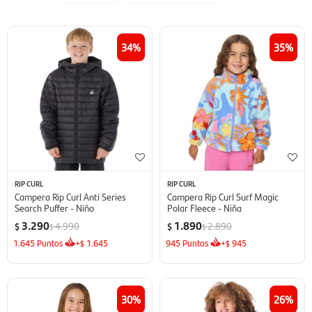
34
35
RIP CURL
RIP CURL
Campera Rip Curl Anti Series
Campera Rip Curl Surf Magic
Search Puffer - Niño
Polar Fleece - Niña
3.290
1.890
4.990
2.890
$
$
$
$
1.645
Puntos
+
1.645
945
Puntos
+
945
$
$
30
26