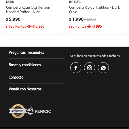
KATIN
RIP CURL
Campera Katin Otg Henson
Campera Rip Curl Gibbos - Dark
Hooded Puffer - Niño
Olive
5.990
1.990
4.690
$
$
$
2.995
Puntos
+
2.995
995
Puntos
+
995
$
$
Preguntas frecuentes
Seguinos en nuestras redes sociales
Bases y condiciones



Contacto
Vendé con Nosotros