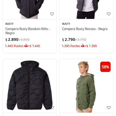
RUSTY
RUSTY
Campera Rusty Bandum Niño -
Campera Rusty Noraza - Negro
Negro
2.890
2.790
3.890
3.790
$
$
$
$
1.445
Puntos
+
1.445
1.395
Puntos
+
1.395
$
$
58