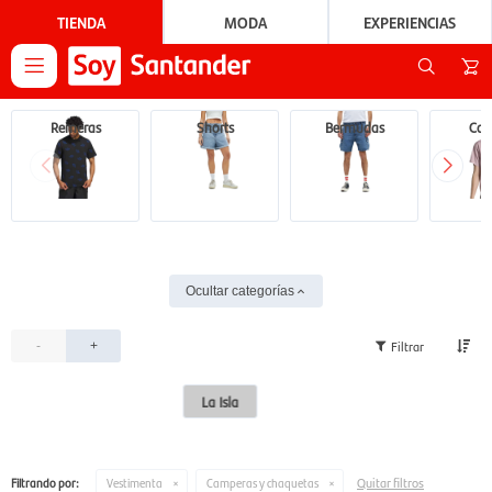
TIENDA
MODA
EXPERIENCIAS

Remeras
Shorts
Bermudas
Cam
Ocultar categorías
-
+
La Isla
Quitar filtros
Filtrando por:
Vestimenta
Camperas y chaquetas