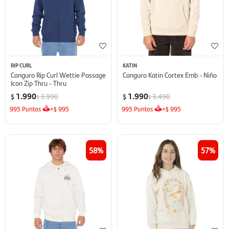
RIP CURL
KATIN
Canguro Rip Curl Wettie Passage
Canguro Katin Cortex Emb - Niño
Icon Zip Thru - Thru
1.990
1.990
3.990
3.490
$
$
$
$
995
Puntos
+
995
995
Puntos
+
995
$
$
58
57