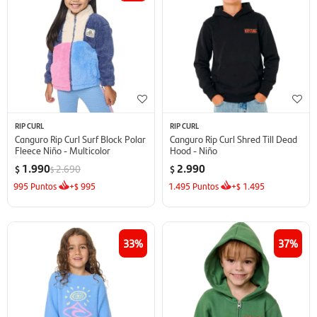
RIP CURL
RIP CURL
Canguro Rip Curl Surf Block Polar
Canguro Rip Curl Shred Till Dead
Fleece Niño - Multicolor
Hood - Niño
1.990
2.990
2.690
$
$
$
995
Puntos
+
995
1.495
Puntos
+
1.495
$
$
33
37