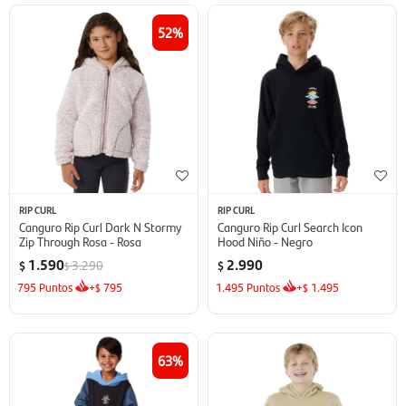
52
RIP CURL
RIP CURL
Canguro Rip Curl Dark N Stormy
Canguro Rip Curl Search Icon
Zip Through Rosa - Rosa
Hood Niño - Negro
1.590
2.990
3.290
$
$
$
795
Puntos
+
795
1.495
Puntos
+
1.495
$
$
63