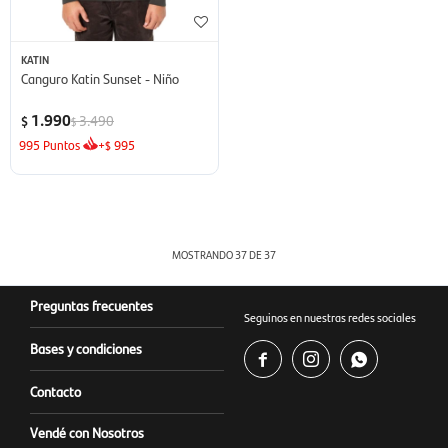
KATIN
Canguro Katin Sunset - Niño
1.990
3.490
$
$
995
Puntos
+
995
$
MOSTRANDO
37
DE
37
Preguntas frecuentes
Seguinos en nuestras redes sociales
Bases y condiciones



Contacto
Vendé con Nosotros