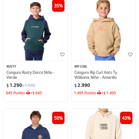
35
RUSTY
RIP CURL
Canguro Rusty Darco Niño -
Canguro Rip Curl Aots Ty
Verde
Williams Niño - Amarillo
1.290
2.990
1.990
$
$
$
645
Puntos
+
645
1.495
Puntos
+
1.495
$
$
50
43