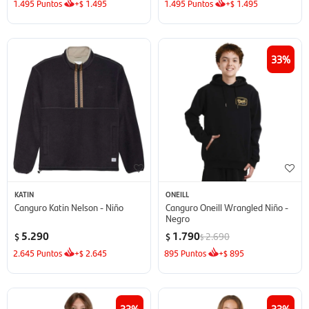
1.495
Puntos
+
1.495
1.495
Puntos
+
1.495
$
$
33
KATIN
ONEILL
Canguro Katin Nelson - Niño
Canguro Oneill Wrangled Niño -
Negro
5.290
1.790
2.690
$
$
$
2.645
Puntos
+
2.645
895
Puntos
+
895
$
$
33
33