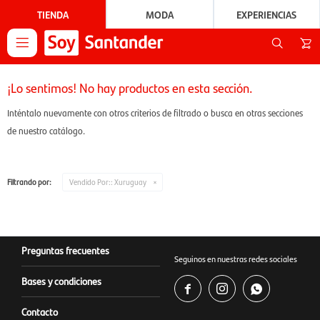
TIENDA
MODA
EXPERIENCIAS

¡Lo sentimos! No hay productos en esta sección.
Inténtalo nuevamente con otros criterios de filtrado o busca en otras secciones
de nuestro catálogo.
Filtrando por:
Vendido Por::
Xuruguay
Preguntas frecuentes
Seguinos en nuestras redes sociales
Bases y condiciones



Contacto