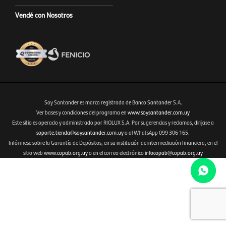
Vendé con Nosotros
Soy Santander es marca registrada de Banco Santander S.A.
Ver bases y condiciones del programa en
www.soysantander.com.uy
Este sitio es operado y administrado por RIOLUX S.A. Por sugerencias y reclamos, diríjase a
Fenicio eCommerce Uruguay
soporte.tienda@soysantander.com.uy
o al WhatsApp 099 306 165.
Infórmese sobre la Garantía de Depósitos, en su institución de intermediación financiera, en el
sitio web
www.copab.org.uy
o en el correo electrónico
infocopab@copab.org.uy