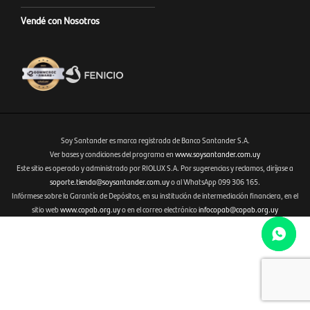
Vendé con Nosotros
Soy Santander es marca registrada de Banco Santander S.A.
Ver bases y condiciones del programa en
www.soysantander.com.uy
Este sitio es operado y administrado por RIOLUX S.A. Por sugerencias y reclamos, diríjase a
Fenicio eCommerce Uruguay
soporte.tienda@soysantander.com.uy
o al WhatsApp 099 306 165.
Infórmese sobre la Garantía de Depósitos, en su institución de intermediación financiera, en el
sitio web
www.copab.org.uy
o en el correo electrónico
infocopab@copab.org.uy