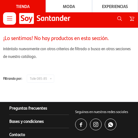
TIENDA
MODA
EXPERIENCIAS

¡Lo sentimos! No hay productos en esta sección.
Inténtalo nuevamente con otros criterios de filtrado o busca en otras secciones
de nuestro catálogo.
Filtrando por:
Talle 085-85
Preguntas frecuentes
Seguinos en nuestras redes sociales
Bases y condiciones



Contacto