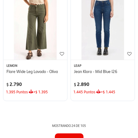
LEMON
LEAP
Flare Wide Leg Lavado - Oliva
Jean Klora - Mid Blue I26
2.790
2.890
$
$
1.395
Puntos
+
1.395
1.445
Puntos
+
1.445
$
$
MOSTRANDO
24
DE
105