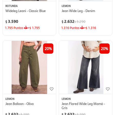
ROTUNDA
LEMON
Wideleg Leani - Classic Blue
Jean Wide Leg - Denim
3.590
2.632
3.290
$
$
$
1.795
Puntos
+
1.795
1.316
Puntos
+
1.316
$
$
20
20
LEMON
LEMON
Jean Balloon - Oliva
Jean Flared Wide Leg Mamá -
Gris
2.632
2.632
3.290
3.290
$
$
$
$