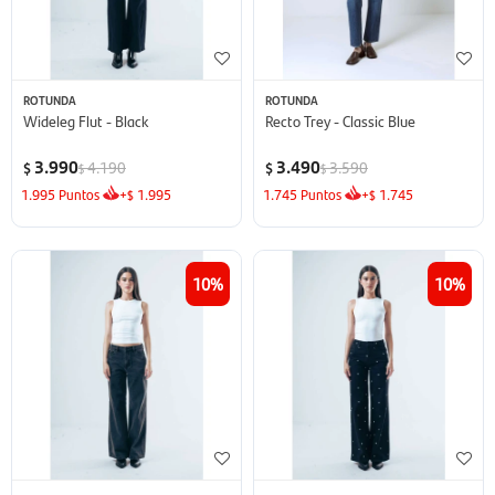
ROTUNDA
ROTUNDA
Wideleg Flut - Black
Recto Trey - Classic Blue
3.990
3.490
4.190
3.590
$
$
$
$
1.995
Puntos
+
1.995
1.745
Puntos
+
1.745
$
$
10
10