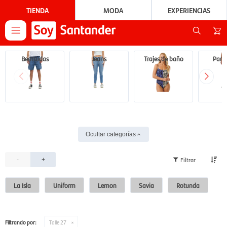
TIENDA
MODA
EXPERIENCIAS

Bermudas
Jeans
Trajes de baño
Pant
Ocultar categorías
-
+
La Isla
Uniform
Lemon
Savia
Rotunda
Filtrando por:
Talle 27