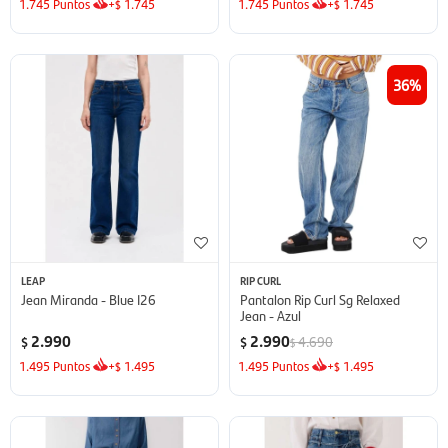
1.745
Puntos
+
1.745
1.745
Puntos
+
1.745
$
$
36
LEAP
RIP CURL
Jean Miranda - Blue I26
Pantalon Rip Curl Sg Relaxed
Jean - Azul
2.990
2.990
4.690
$
$
$
1.495
Puntos
+
1.495
1.495
Puntos
+
1.495
$
$