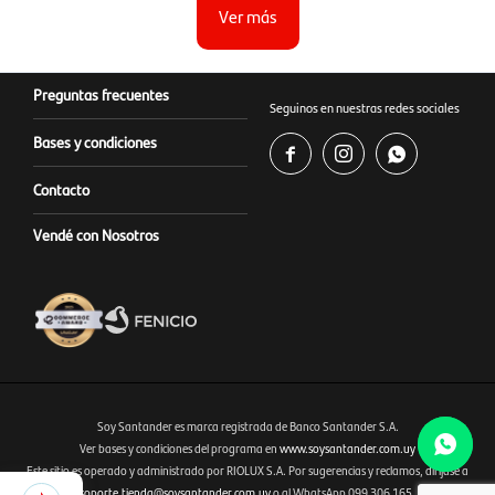
Ver más
Preguntas frecuentes
Seguinos en nuestras redes sociales
Bases y condiciones



Contacto
Vendé con Nosotros
Soy Santander es marca registrada de Banco Santander S.A.
Ver bases y condiciones del programa en
www.soysantander.com.uy
Este sitio es operado y administrado por RIOLUX S.A. Por sugerencias y reclamos, diríjase a
Fenicio eCommerce Uruguay
1.495
soporte.tienda@soysantander.com.uy
o al WhatsApp 099 306 165.