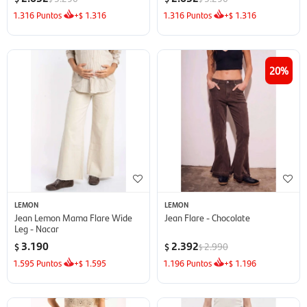
1.316
Puntos
+
1.316
1.316
Puntos
+
1.316
$
$
20
LEMON
LEMON
Jean Lemon Mama Flare Wide
Jean Flare - Chocolate
Leg - Nacar
3.190
2.392
2.990
$
$
$
1.595
Puntos
+
1.595
1.196
Puntos
+
1.196
$
$