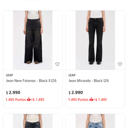
LEAP
LEAP
Jean New Fatenas - Black II I26
Jean Miranda - Black I26
2.990
2.990
$
$
1.495
Puntos
+
1.495
1.495
Puntos
+
1.495
$
$