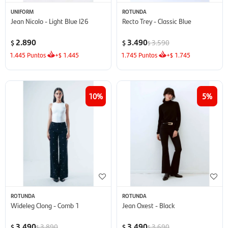
UNIFORM
ROTUNDA
Jean Nicolo - Light Blue I26
Recto Trey - Classic Blue
2.890
3.490
3.590
$
$
$
1.445
Puntos
+
1.445
1.745
Puntos
+
1.745
$
$
10
5
ROTUNDA
ROTUNDA
Wideleg Clong - Comb 1
Jean Oxest - Black
3.490
3.490
3.890
3.690
$
$
$
$