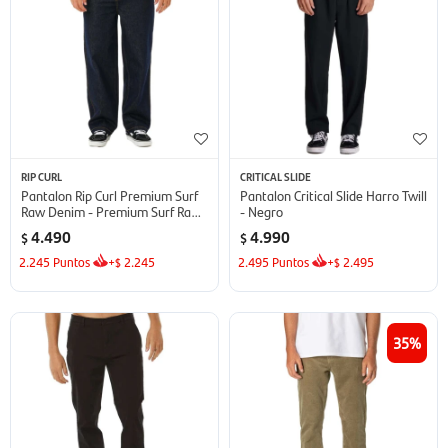
RIP CURL
CRITICAL SLIDE
Pantalon Rip Curl Premium Surf
Pantalon Critical Slide Harro Twill
Raw Denim - Premium Surf Raw
- Negro
Denim
4.490
4.990
$
$
2.245
Puntos
+
2.245
2.495
Puntos
+
2.495
$
$
35