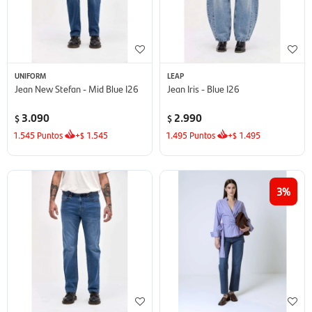
UNIFORM
LEAP
Jean New Stefan - Mid Blue I26
Jean Iris - Blue I26
3.090
2.990
$
$
1.545
Puntos
+
1.545
1.495
Puntos
+
1.495
$
$
3