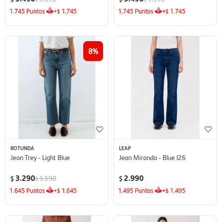
1.745
Puntos
+
1.745
1.745
Puntos
+
1.745
$
$
8
ROTUNDA
LEAP
Jean Trey - Light Blue
Jean Miranda - Blue I26
3.290
2.990
3.590
$
$
$
1.645
Puntos
+
1.645
1.495
Puntos
+
1.495
$
$