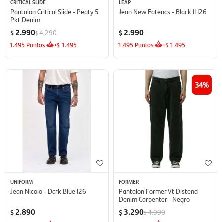
CRITICAL SLIDE
LEAP
Pantalon Critical Slide - Peaty 5
Jean New Fatenas - Black II I26
Pkt Denim
2.990
2.990
4.290
$
$
$
1.495
Puntos
+
1.495
1.495
Puntos
+
1.495
$
$
34
UNIFORM
FORMER
Jean Nicolo - Dark Blue I26
Pantalon Former Vt Distend
Denim Carpenter - Negro
2.890
3.290
4.990
$
$
$