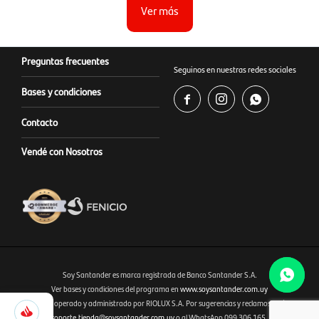
Ver más
Preguntas frecuentes
Seguinos en nuestras redes sociales
Bases y condiciones



Contacto
Vendé con Nosotros
Soy Santander es marca registrada de Banco Santander S.A.
Ver bases y condiciones del programa en
www.soysantander.com.uy
1.345
Este sitio es operado y administrado por RIOLUX S.A. Por sugerencias y reclamos, diríjase a
Fenicio eCommerce Uruguay
Selecciona
soporte.tienda@soysantander.com.uy
o al WhatsApp 099 306 165.