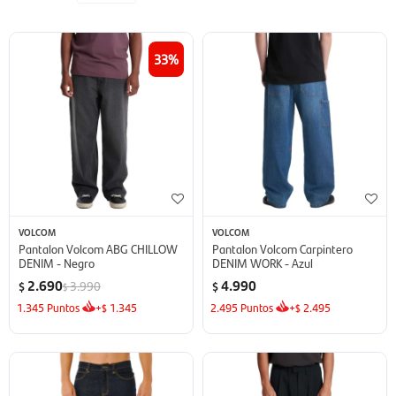
33
VOLCOM
VOLCOM
Pantalon Volcom ABG CHILLOW
Pantalon Volcom Carpintero
DENIM - Negro
DENIM WORK - Azul
2.690
4.990
3.990
$
$
$
1.345
Puntos
+
1.345
2.495
Puntos
+
2.495
$
$