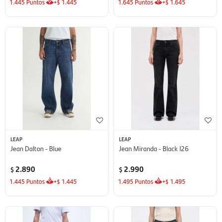
1.445
Puntos
+
1.445
1.645
Puntos
+
1.645
$
$
LEAP
LEAP
Jean Dalton - Blue
Jean Miranda - Black I26
2.890
2.990
$
$
1.445
Puntos
+
1.445
1.495
Puntos
+
1.495
$
$