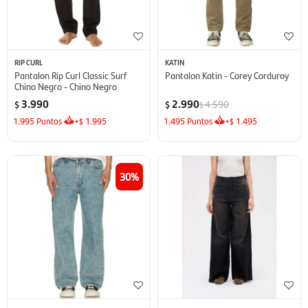
RIP CURL
KATIN
Pantalon Rip Curl Classic Surf
Pantalon Katin - Corey Corduroy
Chino Negro - Chino Negro
3.990
2.990
4.590
$
$
$
1.995
Puntos
+
1.995
1.495
Puntos
+
1.495
$
$
30