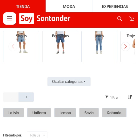
TIENDA
MODA
EXPERIENCIAS

Shorts
Bermudas
Jeans
Trajes
Ocultar categorías
-
+
La Isla
Uniform
Lemon
Savia
Rotunda
Filtrando por:
Talle 32