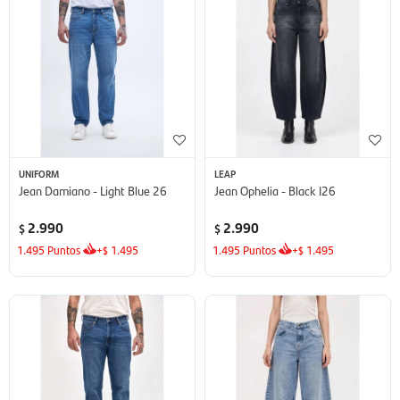
UNIFORM
LEAP
Jean Damiano - Light Blue 26
Jean Ophelia - Black I26
2.990
2.990
$
$
1.495
Puntos
+
1.495
1.495
Puntos
+
1.495
$
$