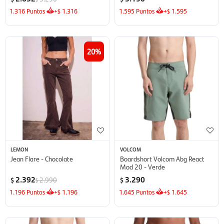
1.316
Puntos
+
1.316
1.595
Puntos
+
1.595
$
$
20
LEMON
VOLCOM
Jean Flare - Chocolate
Boardshort Volcom Abg React
Mod 20 - Verde
2.392
3.290
2.990
$
$
$
1.196
Puntos
+
1.196
1.645
Puntos
+
1.645
$
$