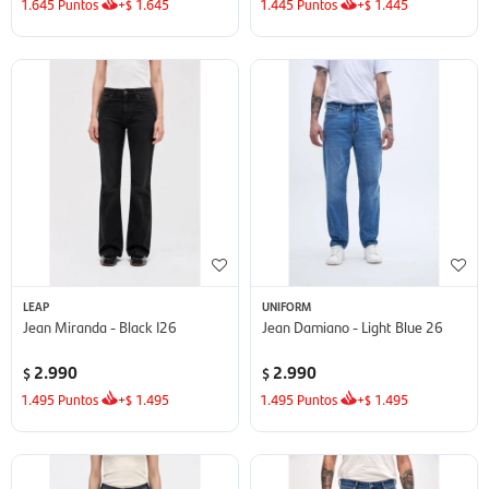
1.645
Puntos
+
1.645
1.445
Puntos
+
1.445
$
$
LEAP
UNIFORM
Jean Miranda - Black I26
Jean Damiano - Light Blue 26
2.990
2.990
$
$
1.495
Puntos
+
1.495
1.495
Puntos
+
1.495
$
$