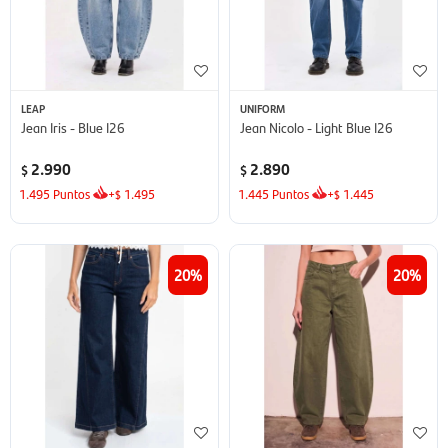
LEAP
UNIFORM
Jean Iris - Blue I26
Jean Nicolo - Light Blue I26
2.990
2.890
$
$
1.495
Puntos
+
1.495
1.445
Puntos
+
1.445
$
$
20
20