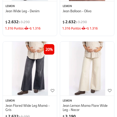
LEMON
LEMON
Jean Wide Leg - Denim
Jean Balloon - Oliva
2.632
2.632
3.290
3.290
$
$
$
$
1.316
Puntos
+
1.316
1.316
Puntos
+
1.316
$
$
20
LEMON
LEMON
Jean Flared Wide Leg Mamá -
Jean Lemon Mama Flare Wide
Gris
Leg - Nacar
2.632
3.190
3.290
$
$
$