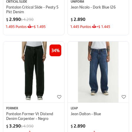
CRITICAL SLIDE
UNIFORM
Pantalon Critical Slide - Peaty 5
Jean Nicolo - Dark Blue I26
Pkt Denim
2.990
2.890
4.290
$
$
$
1.495
Puntos
+
1.495
1.445
Puntos
+
1.445
$
$
34
FORMER
LEAP
Pantalon Former Vt Distend
Jean Dalton - Blue
Denim Carpenter - Negro
3.290
2.890
4.990
$
$
$