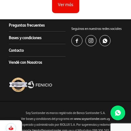
Ver más
Preguntas frecuentes
Seguinos en nuestras redes sociales
Bases y condiciones



Contacto
Vendé con Nosotros
Soy Santander es marca registrada de Banco Santander S.A.
Ver bases y condiciones del programa en
www.soysantander.com.uy
1.345
Este sitio es operado y administrado por RIOLUX S.A. Por sugerencias y reclamos, diríjase a
Fenicio eCommerce Uruguay
Selecciona
soporte.tienda@soysantander.com.uy
o al WhatsApp 099 306 165.