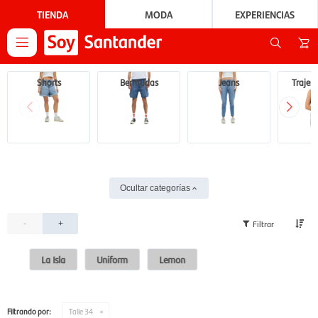
TIENDA
MODA
EXPERIENCIAS

Shorts
Bermudas
Jeans
Trajes
Ocultar categorías
-
+
La Isla
Uniform
Lemon
Filtrando por:
Talle 34