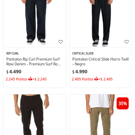
RIP CURL
CRITICAL SLIDE
Pantalon Rip Curl Premium Surf
Pantalon Critical Slide Harro Twill
Raw Denim - Premium Surf Raw
- Negro
Denim
4.490
4.990
$
$
2.245
Puntos
+
2.245
2.495
Puntos
+
2.495
$
$
35