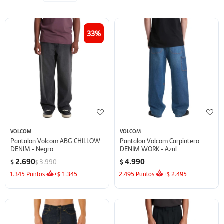
33
VOLCOM
VOLCOM
Pantalon Volcom ABG CHILLOW
Pantalon Volcom Carpintero
DENIM - Negro
DENIM WORK - Azul
2.690
4.990
3.990
$
$
$
1.345
Puntos
+
1.345
2.495
Puntos
+
2.495
$
$