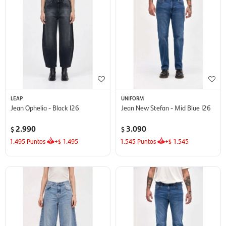
LEAP
UNIFORM
Jean Ophelia - Black I26
Jean New Stefan - Mid Blue I26
2.990
3.090
$
$
1.495
Puntos
+
1.495
1.545
Puntos
+
1.545
$
$