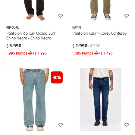
RIP CURL
KATIN
Pantalon Rip Curl Classic Surf
Pantalon Katin - Corey Corduroy
Chino Negro - Chino Negro
3.990
2.990
4.590
$
$
$
1.995
Puntos
+
1.995
1.495
Puntos
+
1.495
$
$
30