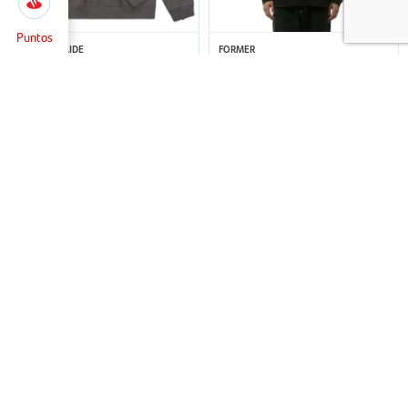
Selecciona
Cerrar
la
cantidad
Puntos
de puntos
CRITICAL SLIDE
FORMER
Buzo Critical Slide Buzzed 1/4
Buzo Former Envison - Negro
para pagar
-
Zip - Azul
+
3.290
2.690
4.790
3.890
$
$
$
$
1.645
Puntos
+
1.645
1.345
Puntos
+
1.345
$
$
33
39
RIP CURL
RIP CURL
Campera Rip Curl Anti Series
Campera Rip Curl - Premium Surf