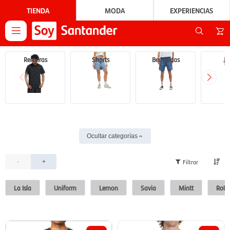
TIENDA
MODA
EXPERIENCIAS

Remeras
Shorts
Bermudas
Je
Ocultar categorías
-
+
La Isla
Uniform
Lemon
Savia
Mintt
Rotu