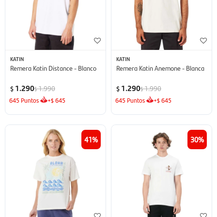
KATIN
KATIN
Remera Katin Distance - Blanco
Remera Katin Anemone - Blanca
1.290
1.290
1.990
1.990
$
$
$
$
645
Puntos
+
645
645
Puntos
+
645
$
$
41
30