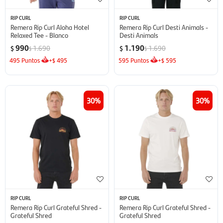
RIP CURL
RIP CURL
Remera Rip Curl Aloha Hotel
Remera Rip Curl Desti Animals -
Relaxed Tee - Blanco
Desti Animals
990
1.190
1.690
1.690
$
$
$
$
495
Puntos
+
495
595
Puntos
+
595
$
$
30
30
RIP CURL
RIP CURL
Remera Rip Curl Grateful Shred -
Remera Rip Curl Grateful Shred -
Grateful Shred
Grateful Shred