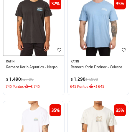
32
35
KATIN
KATIN
Remera Katin Aquatics - Negro
Remera Katin Drainer - Celeste
1.490
1.290
2.190
1.990
$
$
$
$
745
Puntos
+
745
645
Puntos
+
645
$
$
35
35