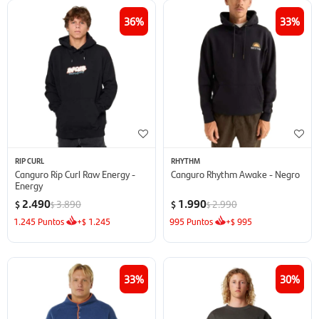
36
33
RIP CURL
RHYTHM
Canguro Rip Curl Raw Energy -
Canguro Rhythm Awake - Negro
Energy
2.490
1.990
3.890
2.990
$
$
$
$
1.245
Puntos
+
1.245
995
Puntos
+
995
$
$
33
30