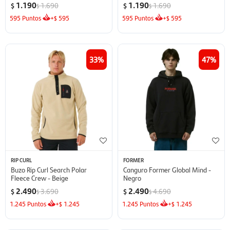
1.190
1.190
1.690
1.690
$
$
$
$
595
Puntos
+
595
595
Puntos
+
595
$
$
33
47
RIP CURL
FORMER
Buzo Rip Curl Search Polar
Canguro Former Global Mind -
Fleece Crew - Beige
Negro
2.490
2.490
3.690
4.690
$
$
$
$
1.245
Puntos
+
1.245
1.245
Puntos
+
1.245
$
$