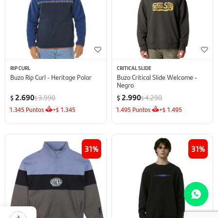
RIP CURL
CRITICAL SLIDE
Buzo Rip Curl - Heritage Polar
Buzo Critical Slide Welcome -
Negro
2.690
2.990
3.990
4.290
$
$
$
$
1.345
Puntos
+
1.345
1.495
Puntos
+
1.495
$
$
31
31
495