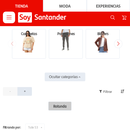
TIENDA
MODA
EXPERIENCIAS

Camisetas
Pantalones
Blazers
Ocultar categorías
-
+
Rotunda
Filtrando por:
Talle 53