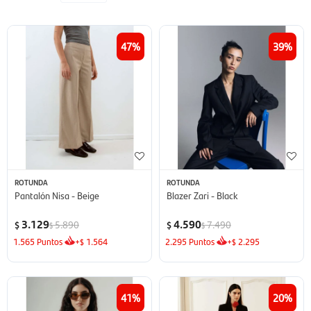
47
39
ROTUNDA
ROTUNDA
Pantalón Nisa - Beige
Blazer Zari - Black
3.129
4.590
5.890
7.490
$
$
$
$
1.565
Puntos
+
1.564
2.295
Puntos
+
2.295
$
$
41
20