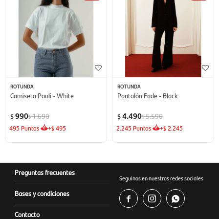
ROTUNDA
ROTUNDA
Camiseta Pouli - White
Pantalón Fade - Black
990
4.490
1.690
5.590
$
$
$
$
495
Puntos
+
495
2.245
Puntos
+
2.245
$
$
Preguntas frecuentes
Seguinos en nuestras redes sociales
Bases y condiciones



Contacto