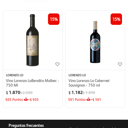
15
15
LORENZO LO
LORENZO LO
Vino Lorenzo LoBendito Malbec -
Vino Lorenzo Lo Cabernet
750 Ml
Sauvignon - 750 ml
1.870
1.182
2.200
1.390
$
$
$
$
935
Puntos
+
935
591
Puntos
+
591
$
$
Preguntas frecuentes