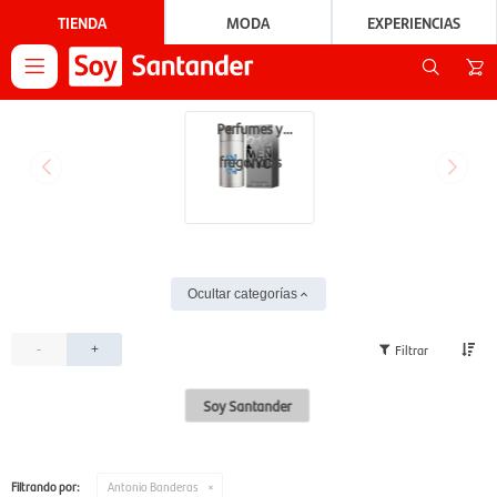
TIENDA
MODA
EXPERIENCIAS

Perfumes y
fragancias
Ocultar categorías
-
+
Soy Santander
Filtrando por:
Antonio Banderas