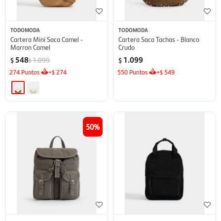
TODOMODA
TODOMODA
Cartera Mini Saca Camel -
Cartera Saca Tachas - Blanco
Marron Camel
Crudo
548
1.099
1.099
$
$
$
274
Puntos
+
274
550
Puntos
+
549
$
$
50