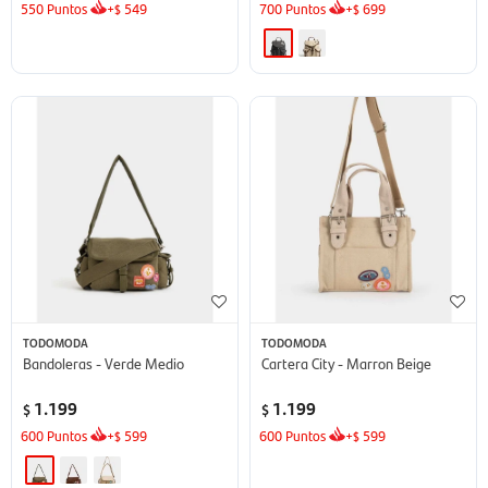
550
Puntos
+
549
700
Puntos
+
699
$
$
TODOMODA
TODOMODA
Bandoleras - Verde Medio
Cartera City - Marron Beige
1.199
1.199
$
$
600
Puntos
+
599
600
Puntos
+
599
$
$