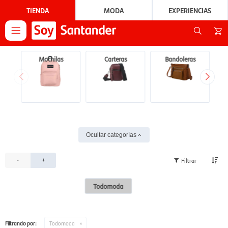
TIENDA
MODA
EXPERIENCIAS

Mochilas
Carteras
Bandoleras
Ocultar categorías
-
+
Todomoda
Filtrando por:
Todomoda