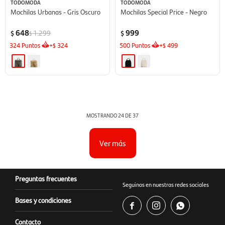
TODOMODA
TODOMODA
Mochilas Urbanas - Gris Oscuro
Mochilas Special Price - Negro
648
999
1.299
$
$
$
324
Puntos
+
324
500
Puntos
+
499
$
$
MOSTRANDO
24
DE
37
Ver más
Preguntas frecuentes
Seguinos en nuestras redes sociales
Bases y condiciones



Contacto