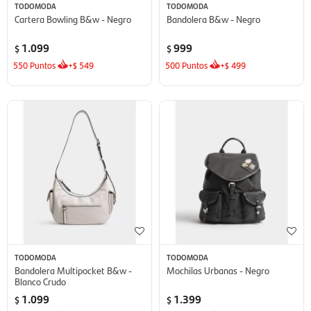
TODOMODA
TODOMODA
Cartera Bowling B&w - Negro
Bandolera B&w - Negro
1.099
999
$
$
550
Puntos
+
549
500
Puntos
+
499
$
$
TODOMODA
TODOMODA
Bandolera Multipocket B&w -
Mochilas Urbanas - Negro
Blanco Crudo
1.099
1.399
$
$