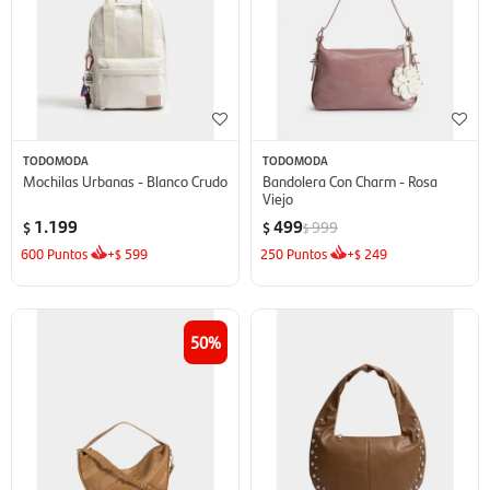
TODOMODA
TODOMODA
Mochilas Urbanas - Blanco Crudo
Bandolera Con Charm - Rosa
Viejo
1.199
499
999
$
$
$
600
Puntos
+
599
250
Puntos
+
249
$
$
50