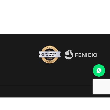
Fenicio eCommerce Uruguay
o al WhatsApp 099 306 165.
electrónico
infocopab@copab.org.uy