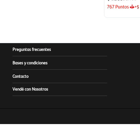
767
Puntos
+
$
Preguntas frecuentes
Bases y condiciones
Contacto
Vendé con Nosotros
Este sitio es operado y admin
Infórmese sobre la Garantía de Depósi