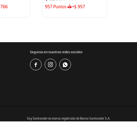
766
957
Puntos
+
957
$
Seguinos en nuestras redes sociales



Soy Santander es marca registrada de Banco Santander S.A.
Ver bases y condiciones del programa en
www.soysantander.com.uy
istrado por RIOLUX S.A. Por sugerencias y reclamos, diríjase a
soporte.tienda@soysantander.com.uy
tos, en su institución de intermediación financiera, en el sitio web
www.copab.org.uy
o en el correo 