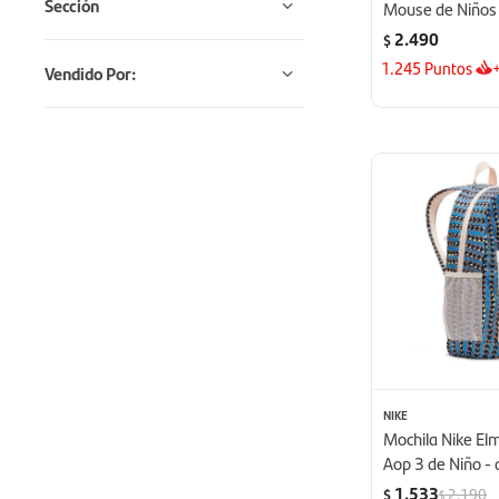
Sección
Mouse de Niños 
2.490
$
1.245
Puntos
Vendido Por:
NIKE
Mochila Nike El
Aop 3 de Niño - 
1.533
2.190
$
$