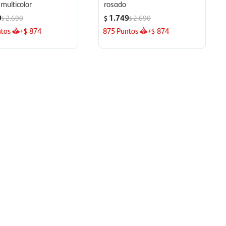
 multicolor
rosado
9
1.749
2.690
2.690
$
$
$
tos
+
874
875
Puntos
+
874
$
$