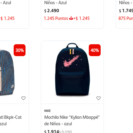
- Azul
Niños - Azul
Niños -
2.490
1.74
$
$
+
1.245
1.245
Puntos
+
1.245
875
Pun
$
$
30
40
NIKE
mtl Bkpk-Cat
Mochila Nike ''Kylian Mbappé''
azul
de Niños - azul
1.914
3.190
$
$