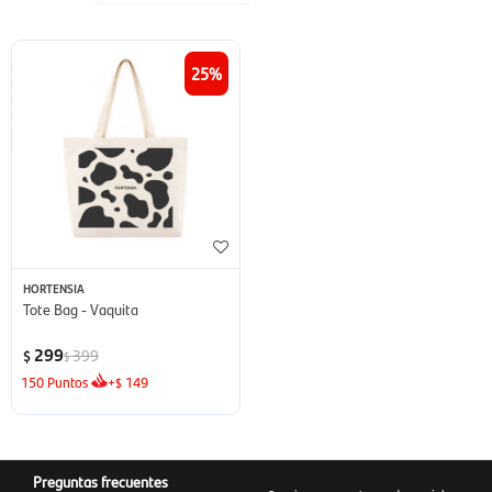
25
HORTENSIA
Tote Bag - Vaquita
299
399
$
$
150
Puntos
+
149
$
Preguntas frecuentes