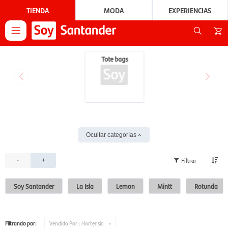
TIENDA
MODA
EXPERIENCIAS

Tote bags
Ocultar categorías
-
+
Soy Santander
La Isla
Lemon
Mintt
Rotunda
Filtrando por:
Vendido Por::
Hortensia