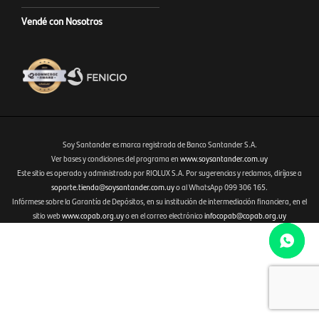
Vendé con Nosotros
Soy Santander es marca registrada de Banco Santander S.A.
Ver bases y condiciones del programa en
www.soysantander.com.uy
Este sitio es operado y administrado por RIOLUX S.A. Por sugerencias y reclamos, diríjase a
Fenicio eCommerce Uruguay
soporte.tienda@soysantander.com.uy
o al WhatsApp 099 306 165.
Infórmese sobre la Garantía de Depósitos, en su institución de intermediación financiera, en el
sitio web
www.copab.org.uy
o en el correo electrónico
infocopab@copab.org.uy