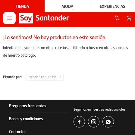
TIENDA
MODA
EXPERIENCIAS

¡Lo sentimos! No hay productos en esta sección.
Inténtalo nuevamente con otros criterios de filtrado o busca en otras secciones
de nuestro catálogo.
Filtrando por:
Vendido Por::
La Isla
Preguntas frecuentes
Seguinos en nuestras redes sociales
Bases y condiciones



Contacto