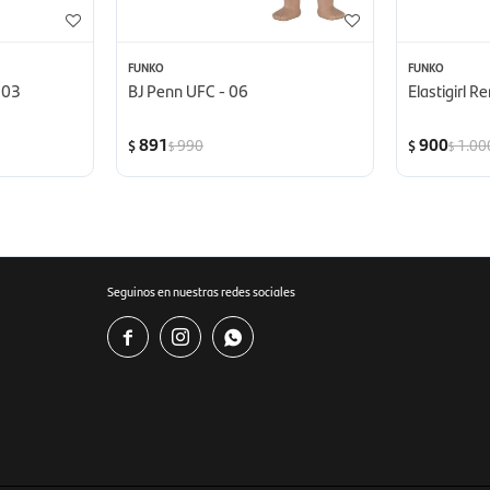
FUNKO
FUNKO
 03
BJ Penn UFC - 06
Elastigirl R
891
900
990
1.00
$
$
$
$
Seguinos en nuestras redes sociales


