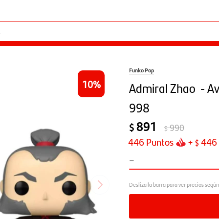
Funko Pop
10
Admiral Zhao  - A
998
891
$
990
$
446
Puntos
+
446
$
-