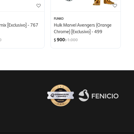
FUNKO
F
emix [Exclusivo] - 767
Hulk Marvel Avengers (Orange
H
Chrome) [Exclusivo] - 499
Ch
900
0
1.000
$
$
$