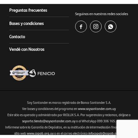
Preguntas frecuentes
Seguinos en nuestras redes sociales
Bases y condiciones



Contacto
Vendé con Nosotros
Soy Santander es marca registrada de Banco Santander S.A.
Ver bases y condiciones del programa en
www.soysantander.com.uy
Este sitio es operado y administrado por RIOLUX S.A. Por sugerencias y reclamos, diríjase a
Fenicio eCommerce Uruguay
soporte.tienda@soysantander.com.uy
o al WhatsApp 099 306 165.
Infórmese sobre la Garantía de Depósitos, en su institución de intermediación financiera, en el
sitio web
www.copab.org.uy
o en el correo electrónico
infocopab@copab.org.uy