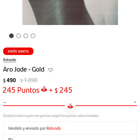
ENVÍO GRATIS
Rotunda
Aro Jade - Gold
490
1.090
$
$
245
Puntos
+
245
$
-
+
Vendido y enviado por
Rotunda