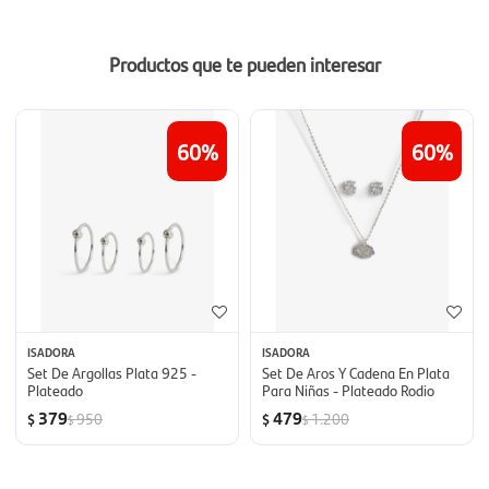
Productos que te pueden interesar
60
60
ISADORA
ISADORA
Set De Argollas Plata 925 -
Set De Aros Y Cadena En Plata
Plateado
Para Niñas - Plateado Rodio
379
479
950
1.200
$
$
$
$