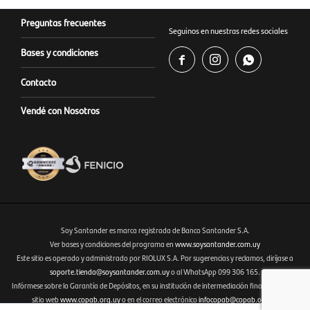
Preguntas frecuentes
Seguinos en nuestras redes sociales
Bases y condiciones



Contacto
Vendé con Nosotros
Soy Santander es marca registrada de Banco Santander S.A.
Ver bases y condiciones del programa en
www.soysantander.com.uy
Este sitio es operado y administrado por RIOLUX S.A. Por sugerencias y reclamos, diríjase a
Fenicio eCommerce Uruguay
soporte.tienda@soysantander.com.uy
o al WhatsApp 099 306 165.
Infórmese sobre la Garantía de Depósitos, en su institución de intermediación financiera, en el
sitio web
www.copab.org.uy
o en el correo electrónico
infocopab@copab.org.uy