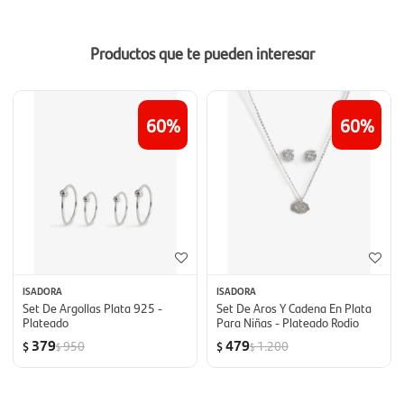
Productos que te pueden interesar
60
60
ISADORA
ISADORA
Set De Argollas Plata 925 -
Set De Aros Y Cadena En Plata
Plateado
Para Niñas - Plateado Rodio
379
479
950
1.200
$
$
$
$