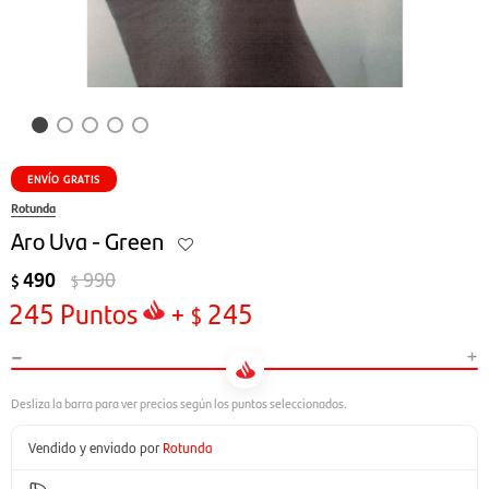
ENVÍO GRATIS
Rotunda
Aro Uva - Green
490
990
$
$
245
Puntos
+
245
$
-
+
Vendido y enviado por
Rotunda