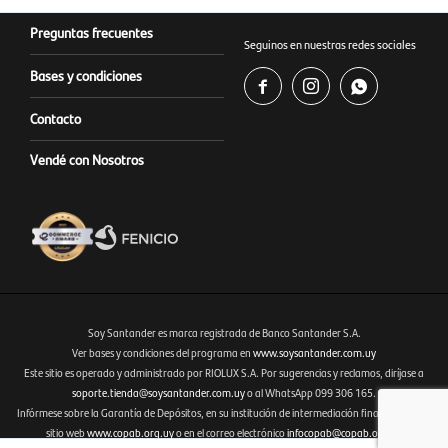
Preguntas frecuentes
Seguinos en nuestras redes sociales
Bases y condiciones



Contacto
Vendé con Nosotros
Soy Santander es marca registrada de Banco Santander S.A.
Ver bases y condiciones del programa en
www.soysantander.com.uy
Este sitio es operado y administrado por RIOLUX S.A. Por sugerencias y reclamos, diríjase a
Fenicio eCommerce Uruguay
soporte.tienda@soysantander.com.uy
o al WhatsApp 099 306 165.
Infórmese sobre la Garantía de Depósitos, en su institución de intermediación financiera, en el
sitio web
www.copab.org.uy
o en el correo electrónico
infocopab@copab.org.uy