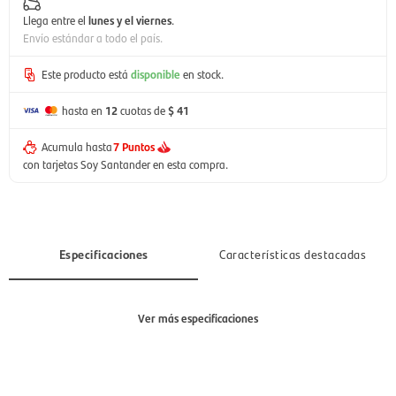
Llega entre el
lunes y el viernes
.
Envío estándar a todo el país.
Este producto está
disponible
en stock.
hasta en
12
cuotas de
$ 41
Acumula hasta
7 Puntos
con tarjetas Soy Santander en esta compra.
Especificaciones
Características destacadas
Ver más especificaciones
Sección
Mujer