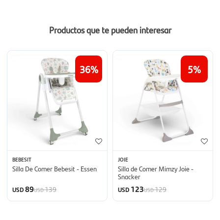
Productos que te pueden interesar
36
5
BEBESIT
JOIE
Silla De Comer Bebesit - Essen
Silla de Comer Mimzy Joie -
Snacker
89
123
139
129
USD
USD
USD
USD