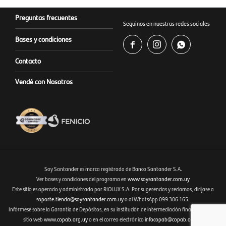
Preguntas frecuentes
Seguinos en nuestras redes sociales
Bases y condiciones



Contacto
Vendé con Nosotros
Soy Santander es marca registrada de Banco Santander S.A.
Ver bases y condiciones del programa en
www.soysantander.com.uy
Este sitio es operado y administrado por RIOLUX S.A. Por sugerencias y reclamos, diríjase a
Fenicio eCommerce Uruguay
soporte.tienda@soysantander.com.uy
o al WhatsApp 099 306 165.
Infórmese sobre la Garantía de Depósitos, en su institución de intermediación financiera, en el
sitio web
www.copab.org.uy
o en el correo electrónico
infocopab@copab.org.uy