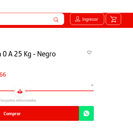
Ingresar
n 0 A 25 Kg - Negro
66
+
Comprar