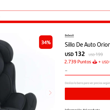
Bebesit
34
Silla De Auto Orio
132
USD
199
USD
2.739
Puntos
+
USD
-
Información del producto