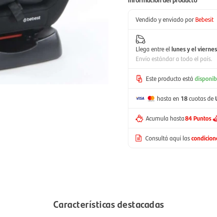
Vendido y enviado por
Bebesit
Llega entre el
lunes y el viernes
Envío estándar a todo el país.
Este producto está
disponib
hasta en
18
cuotas de
Acumula hasta
84 Puntos
Consultá aquí las
condicio
Características destacadas