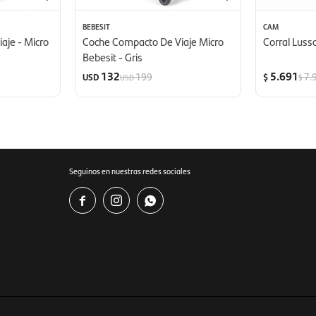
BEBESIT
CAM
aje - Micro
Coche Compacto De Viaje Micro
Corral Lus
Bebesit - Gris
132
5.691
199
7.
USD
$
USD
$
Seguinos en nuestras redes sociales


