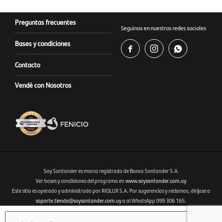
Preguntas frecuentes
Seguinos en nuestras redes sociales
Bases y condiciones



Contacto
Vendé con Nosotros
Soy Santander es marca registrada de Banco Santander S.A.
Ver bases y condiciones del programa en
www.soysantander.com.uy
Este sitio es operado y administrado por RIOLUX S.A. Por sugerencias y reclamos, diríjase a
Fenicio eCommerce Uruguay
soporte.tienda@soysantander.com.uy
o al WhatsApp 099 306 165.
Infórmese sobre la Garantía de Depósitos, en su institución de intermediación financiera, en el
sitio web
www.copab.org.uy
o en el correo electrónico
infocopab@copab.org.uy