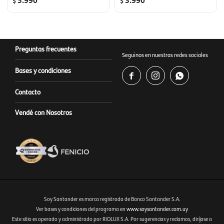
$
$
Preguntas frecuentes
Seguinos en nuestras redes sociales
Bases y condiciones



Contacto
Vendé con Nosotros
Soy Santander es marca registrada de Banco Santander S.A.
Ver bases y condiciones del programa en
www.soysantander.com.uy
Este sitio es operado y administrado por RIOLUX S.A. Por sugerencias y reclamos, diríjase a
Fenicio eCommerce Uruguay