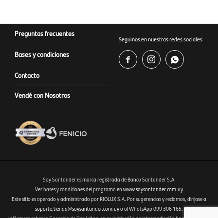
Preguntas frecuentes
Seguinos en nuestras redes sociales
Bases y condiciones



Contacto
Vendé con Nosotros
Soy Santander es marca registrada de Banco Santander S.A.
Ver bases y condiciones del programa en
www.soysantander.com.uy
Este sitio es operado y administrado por RIOLUX S.A. Por sugerencias y reclamos, diríjase a
Fenicio eCommerce Uruguay
soporte.tienda@soysantander.com.uy
o al WhatsApp 099 306 165.