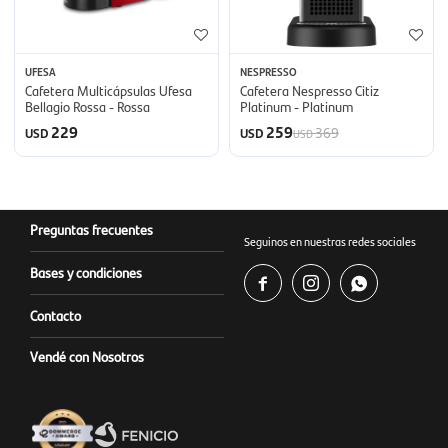
UFESA
NESPRESSO
Cafetera Multicápsulas Ufesa
Cafetera Nespresso Citiz
Bellagio Rossa - Rossa
Platinum - Platinum
229
259
369
USD
USD
USD
Preguntas frecuentes
Seguinos en nuestras redes sociales
Bases y condiciones



Contacto
Vendé con Nosotros