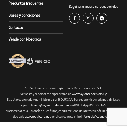
Preguntas frecuentes
Seguinos en nuestras redes sociales
Bases y condiciones



Contacto
Vendé con Nosotros
Soy Santander es marca registrada de Banco Santander S.A.
Ver bases y condiciones del programa en
www.soysantander.com.uy
Este sitio es operado y administrado por RIOLUX S.A. Por sugerencias y reclamos, diríjase a
Fenicio eCommerce Uruguay
soporte.tienda@soysantander.com.uy
o al WhatsApp 099 306 165.
Infórmese sobre la Garantía de Depósitos, en su institución de intermediación financiera, en el
sitio web
www.copab.org.uy
o en el correo electrónico
infocopab@copab.org.uy