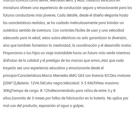
miniatura ofrecen una experiencia de conducción segura y emocionante para los
futuros conductores más jóvenes. Cada detalle, desde el diseño elegante hasta
las características realistas, se ha cuidado meticulosamente para brindar un
auténtico sentido de aventura. Con controles fáciles de usar y una velocidad
adecuada para la edad, estos autos eléctricos no solo garantizan la diversión,
sino que también fomentan la creatividad, la coordinación y el desarrollo motor.
Proporciona a tus hijos un viaje inolvidable hacia un futuro más verde mientras
disfrutan de la calidad y el prestigio de las marcas que amas.¡Haz que cada
trayecto sea una experiencia educativa y emocionante desde el
principio!Características:Marca Mercedes AMG G63 con licencia R/CDos motores
(20W*2),Batería: 12V4.5AColor negro.Velocidad: 3-5 KM/hPeso maximo:
30KgTiempo de carga: 8-12hsRecomendado para niños de entre 3 y 8
años.Garantía de 3 meses por fallas de fabricación en la batería. No aplica por
mal uso del producto, exposición al agua o golpes.