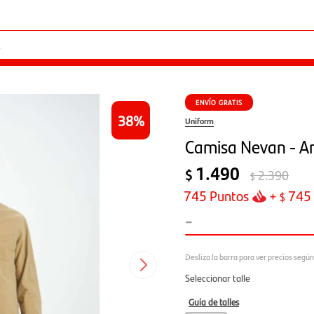
ENVÍO GRATIS
38
Uniform
Camisa Nevan - A
1.490
$
2.390
$
745
Puntos
+
745
$
-
Seleccionar talle
Guía de talles