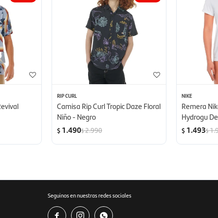
RIP CURL
NIKE
Revival
Camisa Rip Curl Tropic Daze Floral
Remera Nike
Niño - Negro
Hydrogu De 
1.490
1.493
2.990
1.
$
$
$
$
Seguinos en nuestras redes sociales


