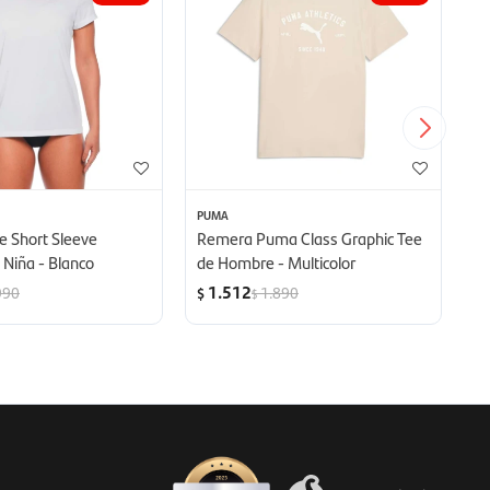
PUMA
NI
 Short Sleeve
Remera Puma Class Graphic Tee
R
Niña - Blanco
de Hombre - Multicolor
Ta
1.512
990
1.890
$
$
$