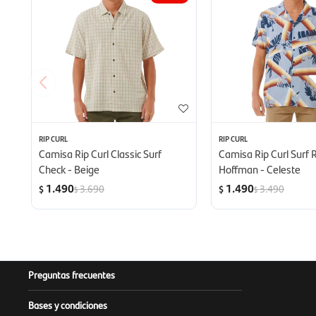
RIP CURL
RIP CURL
Camisa Rip Curl Classic Surf
Camisa Rip Curl Surf 
Check - Beige
Hoffman - Celeste
1.490
1.490
3.690
3.490
$
$
$
$
Preguntas frecuentes
Bases y condiciones