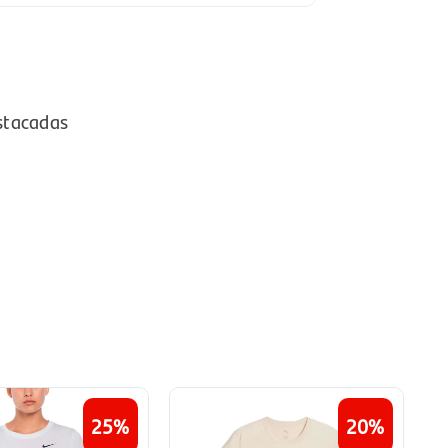
stacadas
25
20