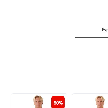
Esp
60