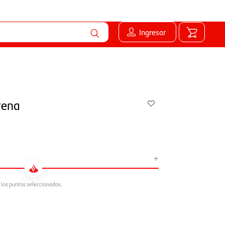
Ingresar
rena
+