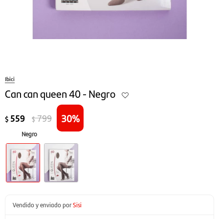
Ibici
Can can queen 40 - Negro
30
559
799
$
$
Negro
Vendido y enviado por
Sisi