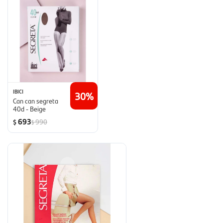
IBICI
30
Can can segreta
40d - Beige
693
990
$
$