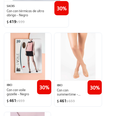
SACKS
30
Can can térmicas de ultra
abrigo - Negro
419
599
$
$
IBICI
IBICI
30
30
Can can voile
Can can
gazelle - Negro
summertime -
Beige
461
461
659
$
659
$
$
$