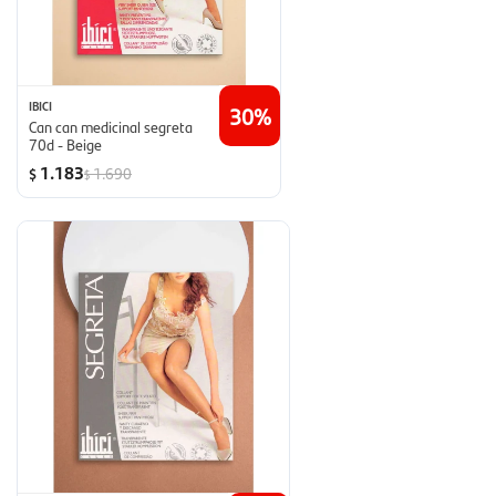
IBICI
30
Can can medicinal segreta
70d - Beige
1.183
1.690
$
$