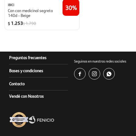
IBICI
30
Can can medicinal segreta
140d - Beige
1.253
1.790
$
$
Preguntas frecuentes
Seguinos en nuestras redes sociales
Bases y condiciones



Contacto
Vendé con Nosotros