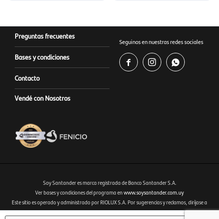
Preguntas frecuentes
Seguinos en nuestras redes sociales
Bases y condiciones



Contacto
Vendé con Nosotros
Soy Santander es marca registrada de Banco Santander S.A.
Ver bases y condiciones del programa en
www.soysantander.com.uy
Este sitio es operado y administrado por RIOLUX S.A. Por sugerencias y reclamos, diríjase a
Fenicio eCommerce Uruguay
soporte.tienda@soysantander.com.uy
o al WhatsApp 099 306 165.