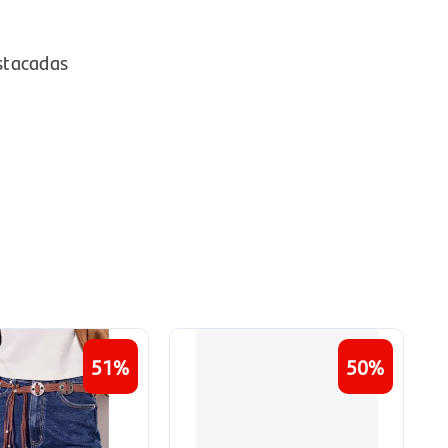
stacadas
51
50