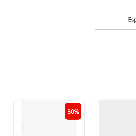
Esp
30