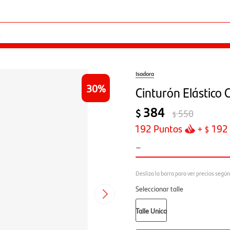
Isadora
30
Cinturón Elástico 
384
$
550
$
192
Puntos
+
192
$
-
Seleccionar talle
Talle Unico