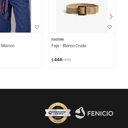
ISADORA
L
 - Marron
Faja - Blanco Crudo
C
444
890
$
$
$