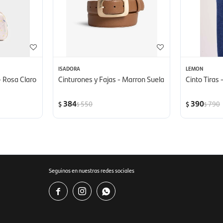
ISADORA
LEMON
- Rosa Claro
Cinturones y Fajas - Marron Suela
Cinto Tiras
384
390
550
790
$
$
$
$
Seguinos en nuestras redes sociales


