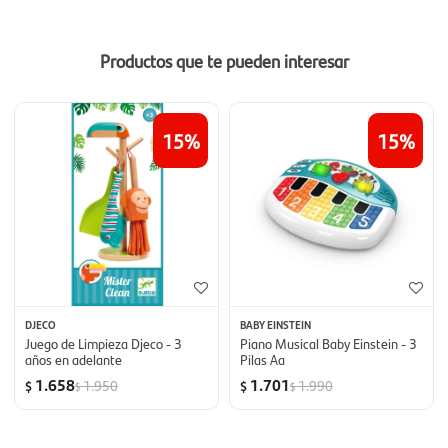
Productos que te pueden interesar
15
15
DJECO
BABY EINSTEIN
Juego de Limpieza Djeco - 3
Piano Musical Baby Einstein - 3
años en adelante
Pilas Aa
1.658
1.701
1.950
1.990
$
$
$
$