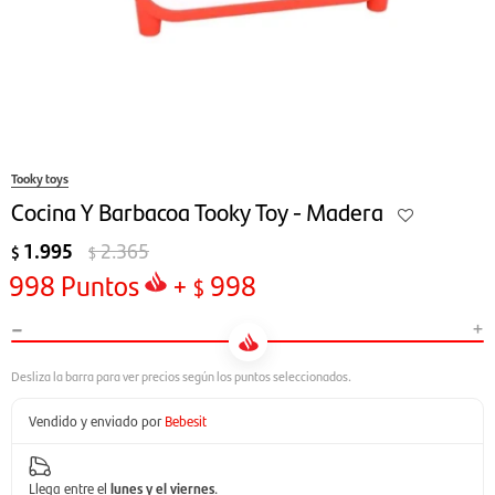
Tooky toys
Cocina Y Barbacoa Tooky Toy - Madera
1.995
2.365
$
$
998
Puntos
+
998
$
-
+
Vendido y enviado por
Bebesit
Llega entre el
lunes y el viernes
.