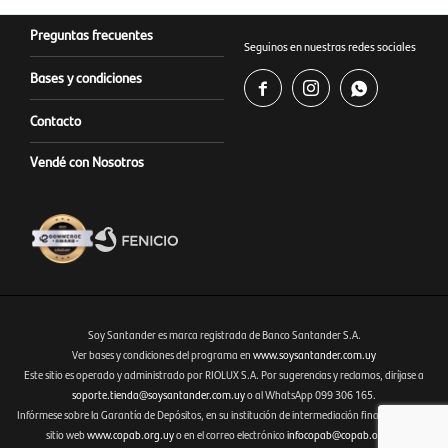
Preguntas frecuentes
Seguinos en nuestras redes sociales
Bases y condiciones



Contacto
Vendé con Nosotros
Soy Santander es marca registrada de Banco Santander S.A.
Ver bases y condiciones del programa en
www.soysantander.com.uy
Este sitio es operado y administrado por RIOLUX S.A. Por sugerencias y reclamos, diríjase a
Fenicio eCommerce Uruguay
soporte.tienda@soysantander.com.uy
o al WhatsApp 099 306 165.
Infórmese sobre la Garantía de Depósitos, en su institución de intermediación financiera, en el
sitio web
www.copab.org.uy
o en el correo electrónico
infocopab@copab.org.uy