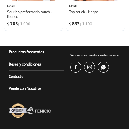
HOPE
HOPE
Soutien preformado touch -
Top touch - Negro
Blanco
763
833
1.090
1.190
$
$
$
$
Preguntas frecuentes
Seguinos en nuestras redes sociales
Bases y condiciones



Contacto
Vendé con Nosotros