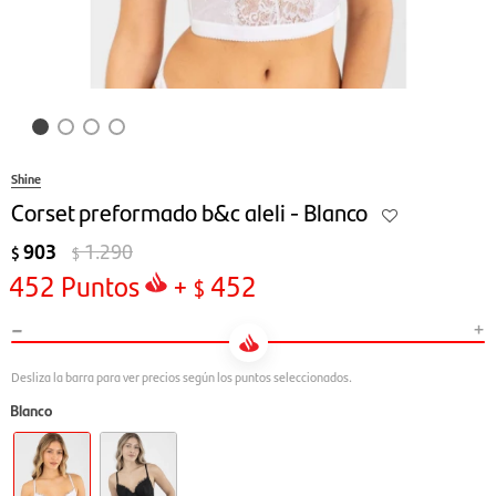
Shine
Corset preformado b&c aleli - Blanco
903
1.290
$
$
452
Puntos
+
452
$
-
+
Blanco