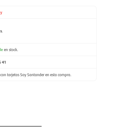
ay
es
.
le
en stock.
$ 41
con tarjetas Soy Santander en esta compra.