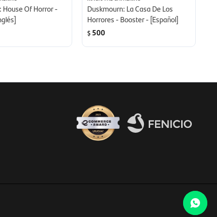
 House Of Horror -
Duskmourn: La Casa De Los
D
nglés]
Horrores - Booster - [Español]
Bo
500
$
$
Fenicio eCommerce Uruguay