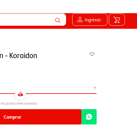
Ingresar
 - Koraidon
+
Comprar