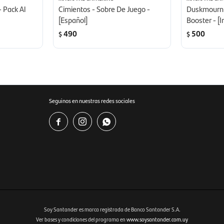
 Pack Al
Cimientos - Sobre De Juego -
Duskmourn:
[Español]
Booster - [I
490
500
$
$
Seguinos en nuestras redes sociales



Soy Santander es marca registrada de Banco Santander S.A.
Ver bases y condiciones del programa en
www.soysantander.com.uy