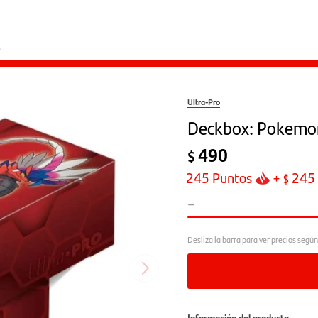
Ultra-Pro
Deckbox: Pokemon
490
$
245
Puntos
+
245
$
-
Información del producto