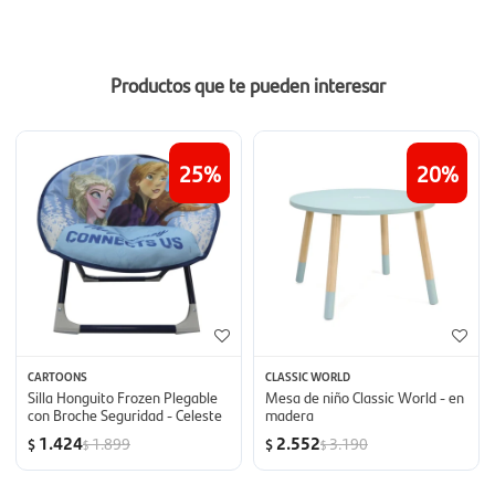
Productos que te pueden interesar
25
20
CARTOONS
CLASSIC WORLD
Silla Honguito Frozen Plegable
Mesa de niño Classic World - en
con Broche Seguridad - Celeste
madera
1.424
2.552
1.899
3.190
$
$
$
$