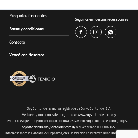
Preguntas frecuentes
Seguinos en nuestras redes sociales
Bases y condiciones



Contacto
Vendé con Nosotros
Soy Santander es marca registrada de Banco Santander S.A.
Ver bases y condiciones del programa en
www.soysantander.com.uy
Este sitio es operado y administrado por RIOLUX S.A. Por sugerencias y reclamos, diríjase a
Fenicio eCommerce Uruguay
soporte.tienda@soysantander.com.uy
o al WhatsApp 099 306 165.
Infórmese sobre la Garantía de Depósitos, en su institución de intermediación financiera, en el