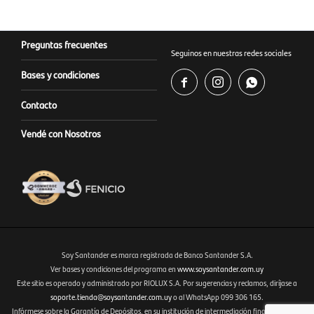
Preguntas frecuentes
Seguinos en nuestras redes sociales
Bases y condiciones



Contacto
Vendé con Nosotros
Soy Santander es marca registrada de Banco Santander S.A.
Ver bases y condiciones del programa en
www.soysantander.com.uy
Este sitio es operado y administrado por RIOLUX S.A. Por sugerencias y reclamos, diríjase a
Fenicio eCommerce Uruguay
soporte.tienda@soysantander.com.uy
o al WhatsApp 099 306 165.
Infórmese sobre la Garantía de Depósitos, en su institución de intermediación financiera, en el