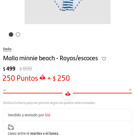
Sacks
Malla minnie beach - Rayas/escoces
499
890
$
$
250
Puntos
+
250
$
-
+
Vendido y enviado por
Sisi
Llega entre el
martes y el lunes
.