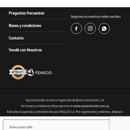
Preguntas frecuentes
Seguinos en nuestras redes sociales
Bases y condiciones



Contacto
Vendé con Nosotros
Soy Santander es marca registrada de Banco Santander S.A.
Ver bases y condiciones del programa en
www.soysantander.com.uy
Este sitio es operado y administrado por RIOLUX S.A. Por sugerencias y reclamos, diríjase a
Fenicio eCommerce Uruguay
soporte.tienda@soysantander.com.uy
o al WhatsApp 099 306 165.
Infórmese sobre la Garantía de Depósitos, en su institución de intermediación financiera, en el
Seleccionar talle
sitio web
www.copab.org.uy
o en el correo electrónico
infocopab@copab.org.uy