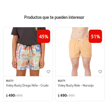
Productos que te pueden interesar
45
51
RUSTY
RUSTY
Voley Rusty Drega Niño - Crudo
Voley Rusty Role - Naranja
490
490
890
990
$
$
$
$