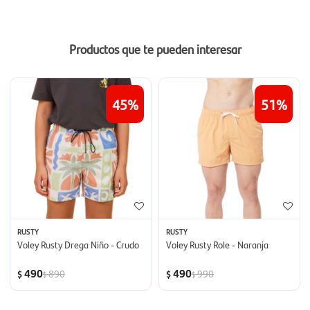
Productos que te pueden interesar
45
51
RUSTY
RUSTY
Voley Rusty Drega Niño - Crudo
Voley Rusty Role - Naranja
490
490
890
990
$
$
$
$