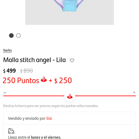
Sacks
Malla stitch angel - Lila
499
890
$
$
250
Puntos
+
250
$
-
+
Vendido y enviado por
Sisi
Llega entre el
lunes y el viernes
.