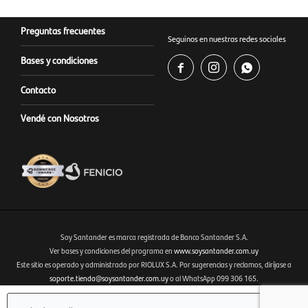
Preguntas frecuentes
Seguinos en nuestras redes sociales
Bases y condiciones



Contacto
Vendé con Nosotros
Soy Santander es marca registrada de Banco Santander S.A.
Ver bases y condiciones del programa en
www.soysantander.com.uy
Este sitio es operado y administrado por RIOLUX S.A. Por sugerencias y reclamos, diríjase a
Fenicio eCommerce Uruguay
soporte.tienda@soysantander.com.uy
o al WhatsApp 099 306 165.
Infórmese sobre la Garantía de Depósitos, en su institución de intermediación financiera, en el
sitio web
www.copab.org.uy
o en el correo electrónico
infocopab@copab.org.uy