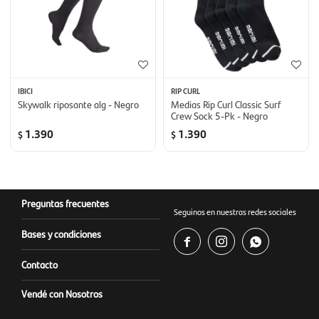
IBICI
RIP CURL
Skywalk riposante alg - Negro
Medias Rip Curl Classic Surf
Crew Sock 5-Pk - Negro
1.390
1.390
$
$
Preguntas frecuentes
Seguinos en nuestras redes sociales
Bases y condiciones



Contacto
Vendé con Nosotros