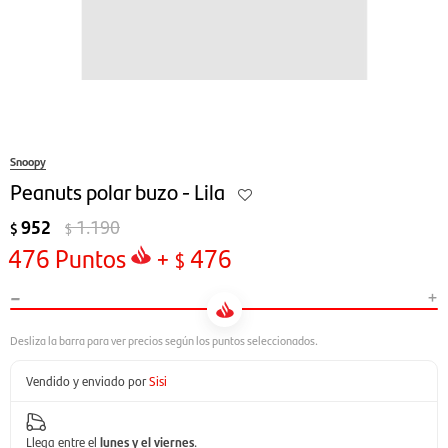
Snoopy
Peanuts polar buzo - Lila
952
1.190
$
$
476
Puntos
+
476
$
-
+
Vendido y enviado por
Sisi
Llega entre el
lunes y el viernes
.