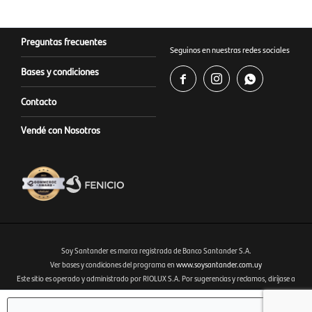
Preguntas frecuentes
Seguinos en nuestras redes sociales
Bases y condiciones



Contacto
Vendé con Nosotros
Soy Santander es marca registrada de Banco Santander S.A.
Ver bases y condiciones del programa en
www.soysantander.com.uy
Este sitio es operado y administrado por RIOLUX S.A. Por sugerencias y reclamos, diríjase a
Fenicio eCommerce Uruguay
soporte.tienda@soysantander.com.uy
o al WhatsApp 099 306 165.
Infórmese sobre la Garantía de Depósitos, en su institución de intermediación financiera, en el