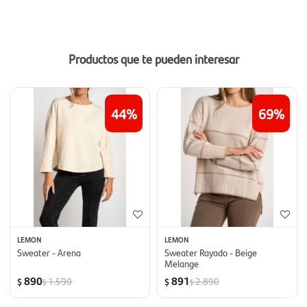
Productos que te pueden interesar
44
69
LEMON
LEMON
Sweater - Arena
Sweater Rayado - Beige
Melange
890
891
1.590
2.890
$
$
$
$