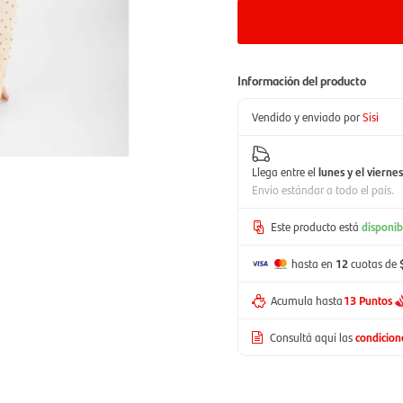
Información del producto
Vendido y enviado por
Sisi
Llega entre el
lunes y el viernes
Envío estándar a todo el país.
Este producto está
disponib
hasta en
12
cuotas de
Acumula hasta
13 Puntos
Consultá aquí las
condicio