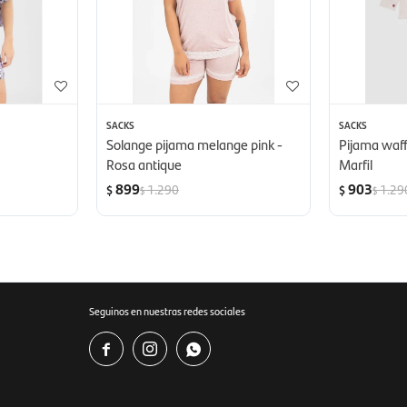
SACKS
SACKS
Solange pijama melange pink -
Pijama waff
Rosa antique
Marfil
899
903
1.290
1.29
$
$
$
$
Seguinos en nuestras redes sociales


