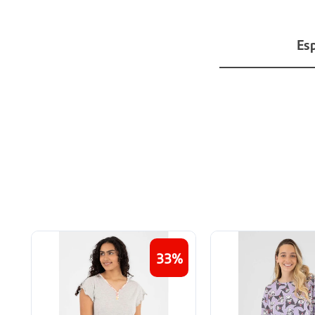
Esp
33