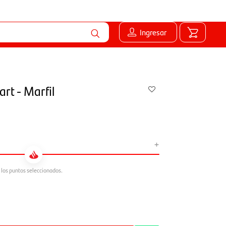
Ingresar
rt - Marfil
+