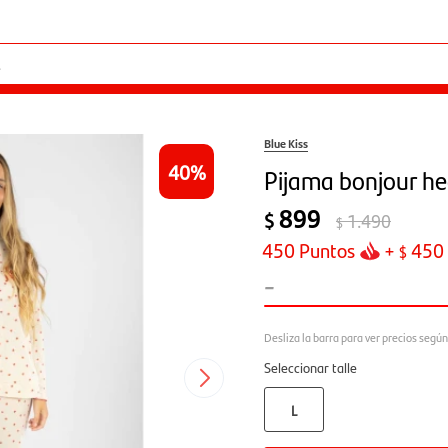
Blue Kiss
40
Pijama bonjour hea
899
$
1.490
$
450
Puntos
+
450
$
-
Seleccionar talle
L