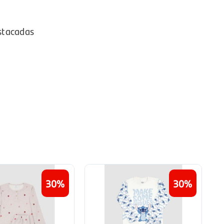
stacadas
30
30