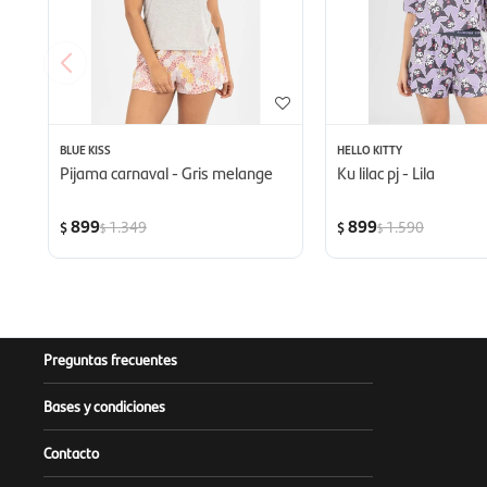
BLUE KISS
HELLO KITTY
Pijama carnaval - Gris melange
Ku lilac pj - Lila
899
899
1.349
1.590
$
$
$
$
Preguntas frecuentes
Bases y condiciones
Contacto