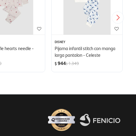
DISNEY
S
le hearts needle -
Pijama infantil stitch con manga
Sn
larga pantalon - Celeste
944
0
1.349
$
$
$