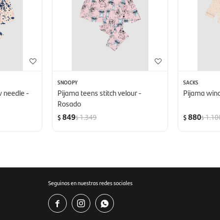
SNOOPY
SACKS
w needle -
Pijama teens stitch velour -
Pijama wincy
Rosado
849
880
1.349
1.10
$
$
$
$
Seguinos en nuestras redes sociales


