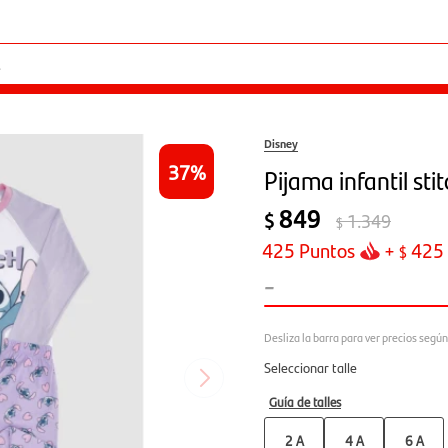
Disney
37
Pijama infantil stit
849
$
1.349
$
425
Puntos
+
425
$
-
Seleccionar talle
Guía de talles
2 A
4 A
6 A