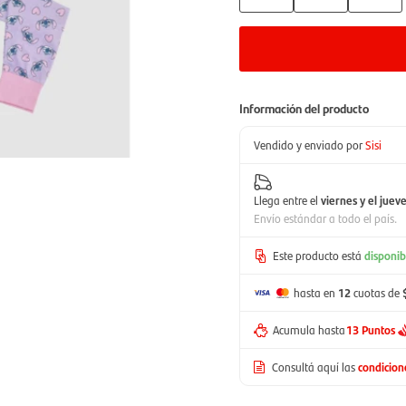
Información del producto
Vendido y enviado por
Sisi
Llega entre el
viernes y el juev
Envío estándar a todo el país.
Este producto está
disponib
hasta en
12
cuotas de
Acumula hasta
13 Puntos
Consultá aquí las
condicio