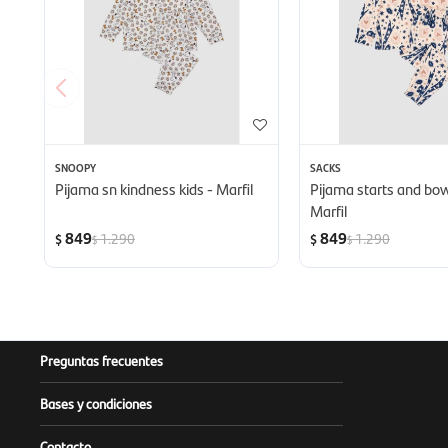
SNOOPY
SACKS
Pijama sn kindness kids - Marfil
Pijama starts and bo
Marfil
849
849
1.290
1.290
$
$
$
$
Preguntas frecuentes
Bases y condiciones
Contacto