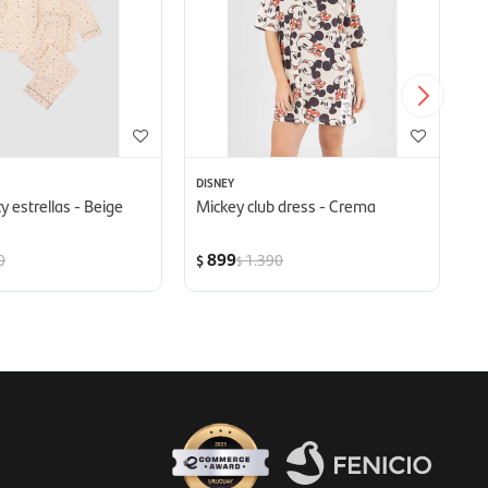
DISNEY
BL
 estrellas - Beige
Mickey club dress - Crema
Pi
899
0
1.390
$
$
$