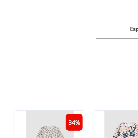
Esp
34