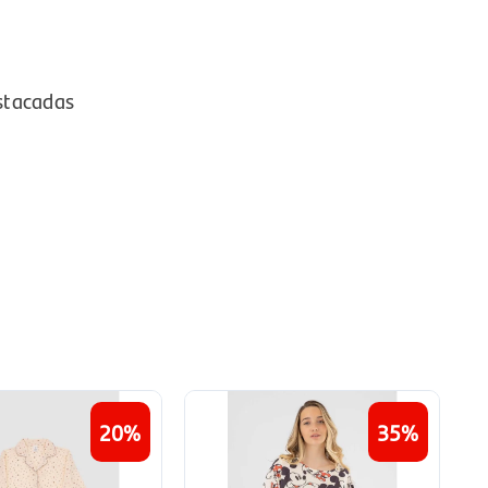
stacadas
20
35