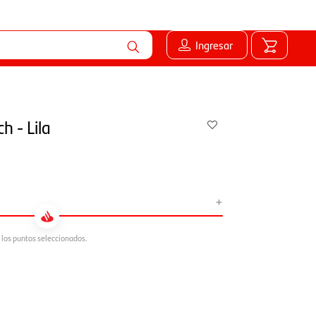
Ingresar
ch - Lila
+