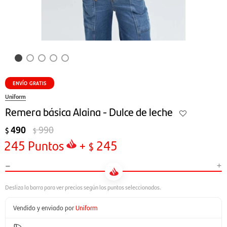
ENVÍO GRATIS
Uniform
Remera básica Alaina - Dulce de leche
490
990
$
$
245
Puntos
+
245
$
-
+
Vendido y enviado por
Uniform