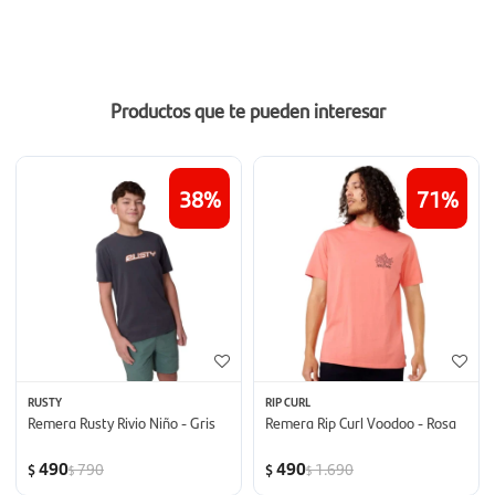
Productos que te pueden interesar
38
71
RUSTY
RIP CURL
Remera Rusty Rivio Niño - Gris
Remera Rip Curl Voodoo - Rosa
490
490
790
1.690
$
$
$
$