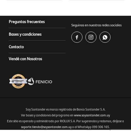
Preguntas frecuentes
Seguinos en nuestras redes sociales
Bases y condiciones



Contacto
Vendé con Nosotros
Soy Santander es marca registrada de Banco Santander S.A.
Ver bases y condiciones del programa en
www.soysantander.com.uy
Este sitio es operado y administrado por RIOLUX S.A. Por sugerencias y reclamos, diríjase a
Fenicio eCommerce Uruguay
soporte.tienda@soysantander.com.uy
o al WhatsApp 099 306 165.