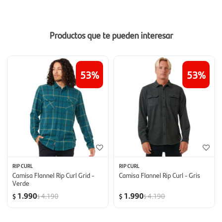
Productos que te pueden interesar
53
53
RIP CURL
RIP CURL
Camisa Flannel Rip Curl Grid -
Camisa Flannel Rip Curl - Gris
Verde
1.990
1.990
4.190
4.190
$
$
$
$