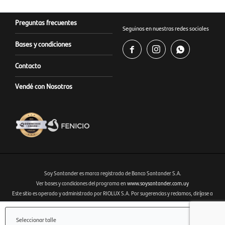
Preguntas frecuentes
Seguinos en nuestras redes sociales
Bases y condiciones



Contacto
Vendé con Nosotros
Soy Santander es marca registrada de Banco Santander S.A.
Ver bases y condiciones del programa en
www.soysantander.com.uy
Este sitio es operado y administrado por RIOLUX S.A. Por sugerencias y reclamos, diríjase a
Fenicio eCommerce Uruguay
soporte.tienda@soysantander.com.uy
o al WhatsApp 099 306 165.
Infórmese sobre la Garantía de Depósitos, en su institución de intermediación financiera, en el
Seleccionar talle
sitio web
www.copab.org.uy
o en el correo electrónico
infocopab@copab.org.uy