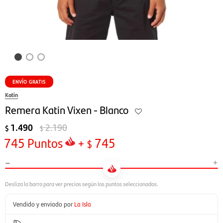
ENVÍO GRATIS
Katin
Remera Katin Vixen - Blanco
1.490
2.190
$
$
745
Puntos
+
745
$
-
+
Vendido y enviado por
La Isla