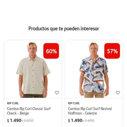
Productos que te pueden interesar
60
57
RIP CURL
RIP CURL
Camisa Rip Curl Classic Surf
Camisa Rip Curl Surf Revival
Check - Beige
Hoffman - Celeste
1.490
1.490
3.690
3.490
$
$
$
$