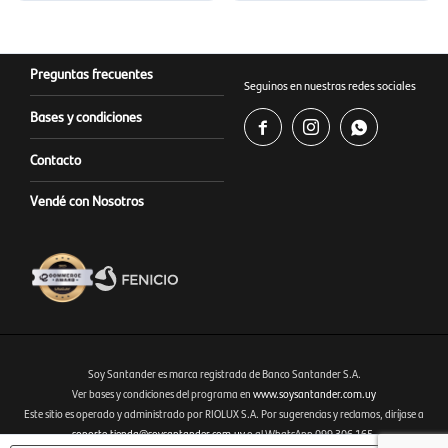
Preguntas frecuentes
Seguinos en nuestras redes sociales
Bases y condiciones



Contacto
Vendé con Nosotros
Soy Santander es marca registrada de Banco Santander S.A.
Ver bases y condiciones del programa en
www.soysantander.com.uy
Este sitio es operado y administrado por RIOLUX S.A. Por sugerencias y reclamos, diríjase a
Fenicio eCommerce Uruguay
soporte.tienda@soysantander.com.uy
o al WhatsApp 099 306 165.