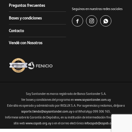
Preguntas frecuentes
Seguinos en nuestras redes sociales
Bases y condiciones



Contacto
Vendé con Nosotros
Soy Santander es marca registrada de Banco Santander S.A.
Ver bases y condiciones del programa en
www.soysantander.com.uy
Este sitio es operado y administrado por RIOLUX S.A. Por sugerencias y reclamos, diríjase a
Fenicio eCommerce Uruguay
soporte.tienda@soysantander.com.uy
o al WhatsApp 099 306 165.
Infórmese sobre la Garantía de Depósitos, en su institución de intermediación financiera, en el
sitio web
www.copab.org.uy
o en el correo electrónico
infocopab@copab.org.uy