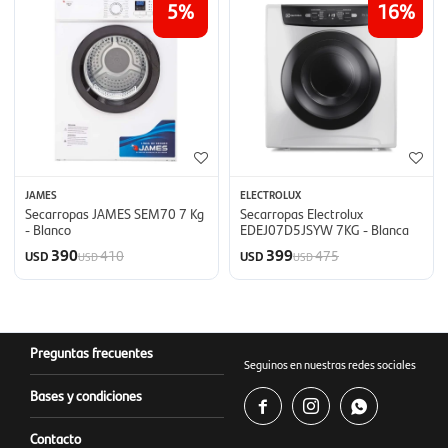
5
16
JAMES
ELECTROLUX
Secarropas JAMES SEM70 7 Kg
Secarropas Electrolux
- Blanco
EDEJ07D5JSYW 7KG - Blanca
390
399
410
475
USD
USD
USD
USD
Preguntas frecuentes
Seguinos en nuestras redes sociales
Bases y condiciones



Contacto