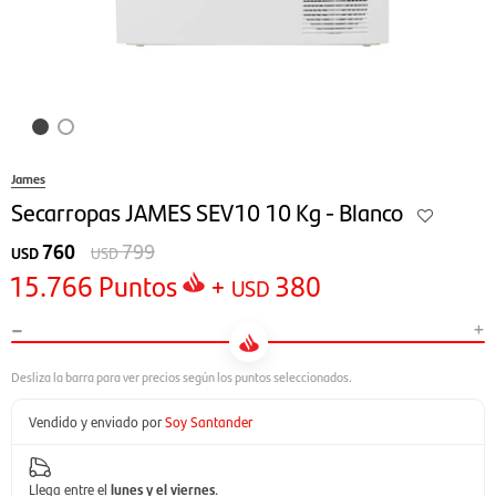
James
Secarropas JAMES SEV10 10 Kg - Blanco
760
799
USD
USD
15.766
Puntos
+
380
USD
-
+
Vendido y enviado por
Soy Santander
Llega entre el
lunes y el viernes
.