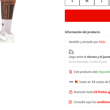
S
M
L
Información del producto
Vendido y enviado por
Kicks
Llega entre el
viernes y el juev
Envío estándar a todo el país.
Este producto está
disponib
hasta en
12
cuotas de
Acumula hasta
29 Puntos
Consultá aquí las
condicio