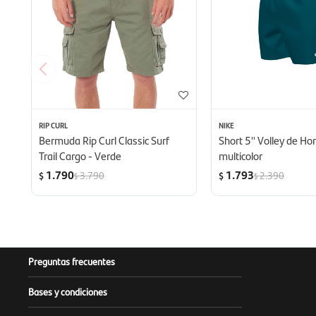
RIP CURL
NIKE
Bermuda Rip Curl Classic Surf
Short 5'' Volley de H
Trail Cargo - Verde
multicolor
1.790
1.793
3.790
2.390
$
$
$
$
Preguntas frecuentes
Bases y condiciones