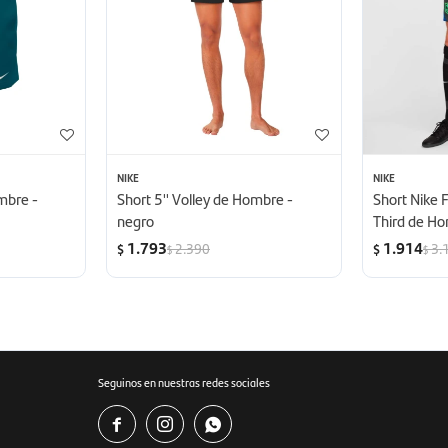
NIKE
NIKE
ombre -
Short 5'' Volley de Hombre -
Short Nike 
negro
Third de Ho
1.793
1.914
2.390
3.
$
$
$
$
Seguinos en nuestras redes sociales


