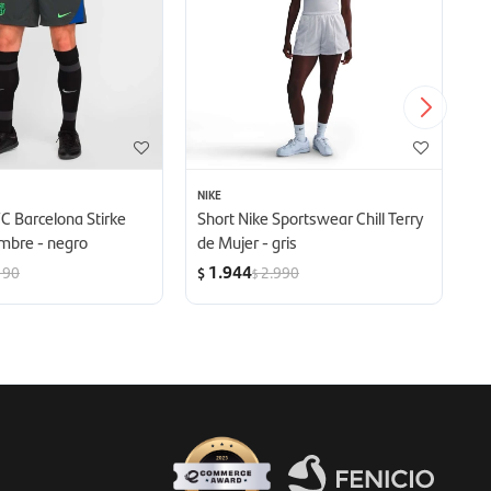
NIKE
M
FC Barcelona Stirke
Short Nike Sportswear Chill Terry
C
mbre - negro
de Mujer - gris
A
1.944
190
2.990
$
$
$